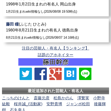
1998年1月2日生まれの有名人 岡山出身
1月2日生まれwiki情報なし(2026/08/08 19:50時点)
藤田 瞳
(ふじた ひとみ)
1980年8月21日生まれの有名人 徳島出身
8月21日生まれwiki情報なし(2026/08/07 14:16時点)
注目の芸能人・有名人【ランキング】
話題のアホネイター
最近追加された芸能人・有名人
こっちのけんと
斎藤元彦
松島かのん
澤繁実
小野寺
紘毅
桜井誠_(活動家)
安野貴博
ジャンボ松田
後藤輝
樹
石丸幸人