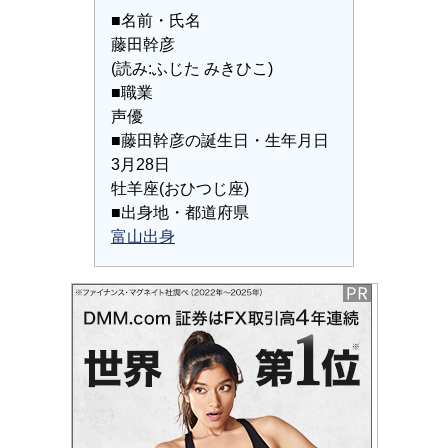
■名前・氏名
藤田幹彦
(読み:ふじた みきひこ)
■職業
声優
■藤田幹彦の誕生日・生年月日
3月28日
牡羊座(おひつじ座)
■出身地・都道府県
富山出身