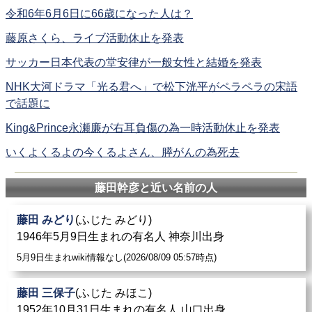
令和6年6月6日に66歳になった人は？
藤原さくら、ライブ活動休止を発表
サッカー日本代表の堂安律が一般女性と結婚を発表
NHK大河ドラマ「光る君へ」で松下洸平がペラペラの宋語
で話題に
King&Prince永瀬廉が右耳負傷の為一時活動休止を発表
いくよくるよの今くるよさん、膵がんの為死去
藤田幹彦と近い名前の人
藤田 みどり
(ふじた みどり)
1946年5月9日生まれの有名人 神奈川出身
5月9日生まれwiki情報なし(2026/08/09 05:57時点)
藤田 三保子
(ふじた みほこ)
1952年10月31日生まれの有名人 山口出身