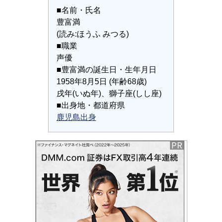
■名前・氏名
豊富満
(読み:ほうふ みつる)
■職業
声優
■豊富満の誕生日・生年月日
1958年8月5日 (年齢68歳)
戌年(いぬ年)、獅子座(しし座)
■出身地・都道府県
鹿児島出身