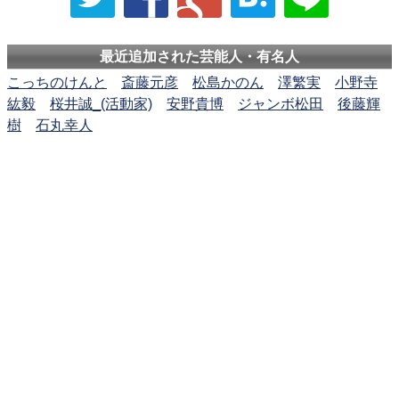
最近追加された芸能人・有名人
こっちのけんと
斎藤元彦
松島かのん
澤繁実
小野寺
紘毅
桜井誠_(活動家)
安野貴博
ジャンボ松田
後藤輝
樹
石丸幸人