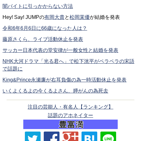
闇バイトに引っかからない方法
Hey! Say! JUMPの
有岡大貴
と
松岡茉優
が結婚を発表
令和6年6月6日に66歳になった人は？
藤原さくら、ライブ活動休止を発表
サッカー日本代表の堂安律が一般女性と結婚を発表
NHK大河ドラマ「光る君へ」で松下洸平がペラペラの宋語
で話題に
King&Prince永瀬廉が右耳負傷の為一時活動休止を発表
いくよくるよの今くるよさん、膵がんの為死去
注目の芸能人・有名人【ランキング】
話題のアホネイター