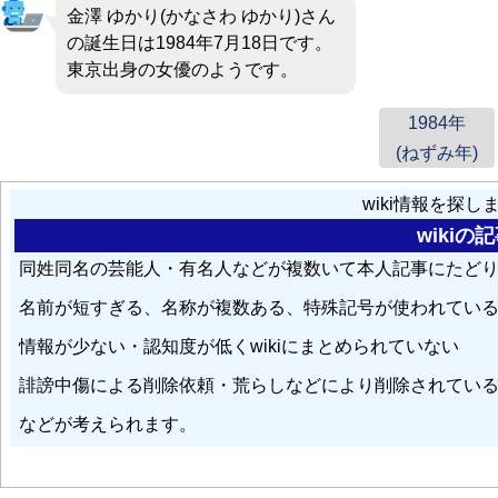
金澤 ゆかり(かなさわ ゆかり)さん
の誕生日は1984年7月18日です。
東京出身の女優のようです。
1984年
(ねずみ年)
wiki情報を探
wiki
同姓同名の芸能人・有名人などが複数いて本人記事にたど
名前が短すぎる、名称が複数ある、特殊記号が使われてい
情報が少ない・認知度が低くwikiにまとめられていない
誹謗中傷による削除依頼・荒らしなどにより削除されてい
などが考えられます。