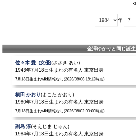
k
年
金澤ゆかりと同じ誕生
佐々木 愛_(女優)
(ささき あい)
1943年7月18日生まれの有名人 東京出身
7月18日生まれwiki情報なし(2026/08/06 18:12時点)
横田 かおり
(よこた かおり)
1980年7月18日生まれの有名人 東京出身
7月18日生まれwiki情報なし(2026/08/02 00:00時点)
副島 淳
(そえじま じゅん)
1984年7月18日生まれの有名人 東京出身