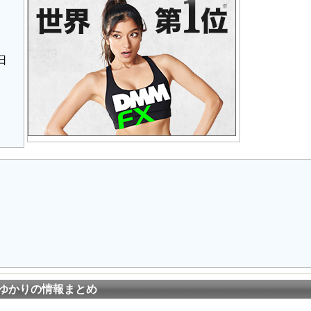
日
ゆかりの情報まとめ