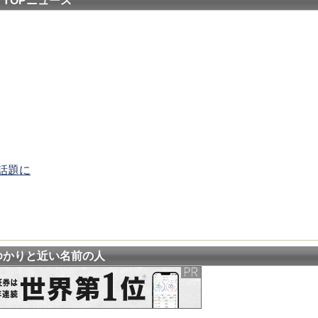
TOPニュース
話題に
ゆかりと近い名前の人