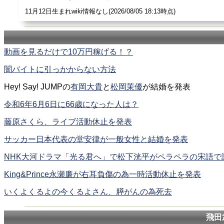
11月12日生まれwiki情報なし(2026/08/05 18:13時点)
動画を見るだけで10万円稼げる！？
闇バイトに引っかからない方法
Hey! Say! JUMPの
有岡大貴
と
松岡茉優
が結婚を発表
令和6年6月6日に66歳になった人は？
藤原さくら、ライブ活動休止を発表
サッカー日本代表の堂安律が一般女性と結婚を発表
NHK大河ドラマ「光る君へ」で松下洸平がペラペラの宋語で
King&Prince永瀬廉が右耳負傷の為一時活動休止を発表
いくよくるよの今くるよさん、膵がんの為死去
飛田