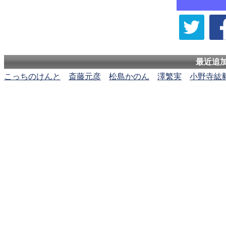
最近追
こっちのけんと
斎藤元彦
松島かのん
澤繁実
小野寺紘