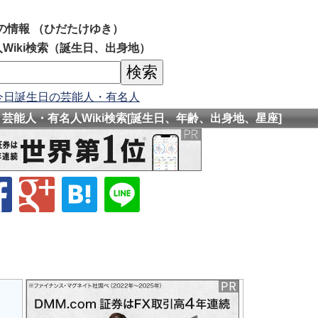
の情報 （ひだたけゆき）
Wiki検索（誕生日、出身地）
今日誕生日の芸能人・有名人
芸能人・有名人Wiki検索[誕生日、年齢、出身地、星座]