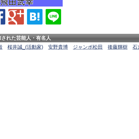
加された芸能人・有名人
毅
桜井誠_(活動家)
安野貴博
ジャンボ松田
後藤輝樹
石