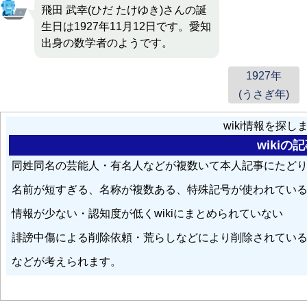
飛田 武幸(ひだ たけゆき)さんの誕
生日は1927年11月12日です。愛知
出身の数学者のようです。
1927年
(うさぎ年)
wiki情報を探
wiki
同姓同名の芸能人・有名人などが複数いて本人記事にたど
名前が短すぎる、名称が複数ある、特殊記号が使われてい
情報が少ない・認知度が低くwikiにまとめられていない
誹謗中傷による削除依頼・荒らしなどにより削除されてい
などが考えられます。