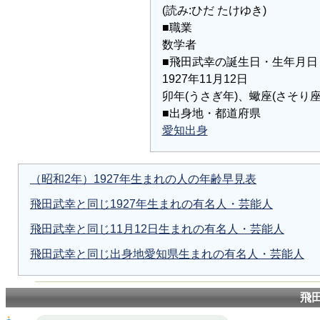
(読み:ひだ たけゆき)
■職業
数学者
■飛田武幸の誕生日・生年月日
1927年11月12日
卯年(うさぎ年)、蠍座(さそり座
■出身地・都道府県
愛知出身
（昭和2年）1927年生まれの人の年齢早見表
飛田武幸と同じ1927年生まれの有名人・芸能人
飛田武幸と同じ11月12日生まれの有名人・芸能人
飛田武幸と同じ出身地愛知県生まれの有名人・芸能人
飛