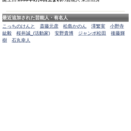
最近追加された芸能人・有名人
こっちのけんと
斎藤元彦
松島かのん
澤繁実
小野寺
紘毅
桜井誠_(活動家)
安野貴博
ジャンボ松田
後藤輝
樹
石丸幸人