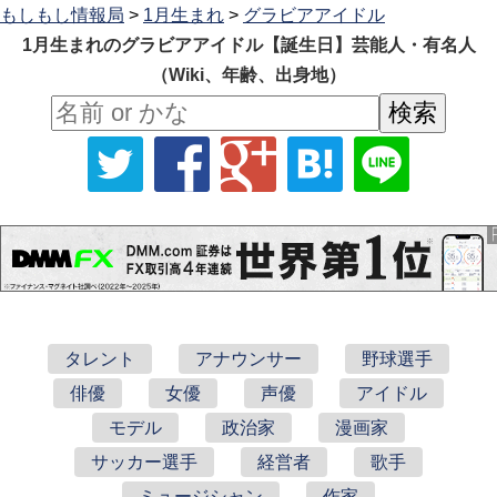
もしもし情報局
>
1月生まれ
>
グラビアアイドル
1月生まれのグラビアアイドル【誕生日】芸能人・有名人
（Wiki、年齢、出身地）
タレント
アナウンサー
野球選手
俳優
女優
声優
アイドル
モデル
政治家
漫画家
サッカー選手
経営者
歌手
ミュージシャン
作家