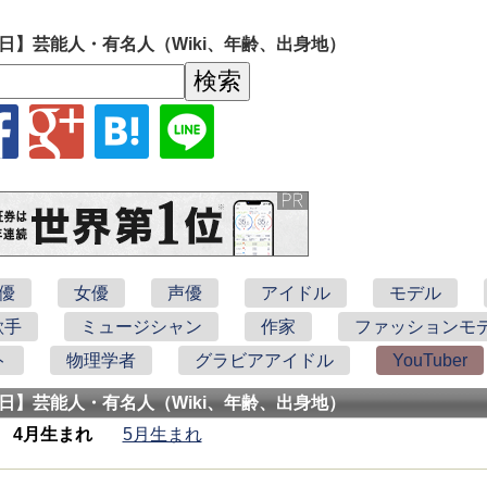
誕生日】芸能人・有名人（Wiki、年齢、出身地）
優
女優
声優
アイドル
モデル
歌手
ミュージシャン
作家
ファッションモ
ト
物理学者
グラビアアイドル
YouTuber
誕生日】芸能人・有名人（Wiki、年齢、出身地）
4月生まれ
5月生まれ