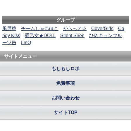
グループ
風男塾
チームしゃちほこ
からっと☆
CoverGirls
Ca
ndy Kiss
愛乙女★DOLL
Silent Siren
ひめキュンフル
ーツ缶
LinQ
サイトメニュー
もしもしロボ
免責事項
お問い合わせ
サイトTOP