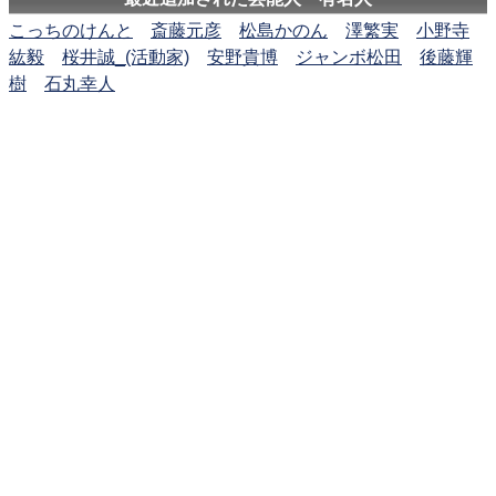
こっちのけんと
斎藤元彦
松島かのん
澤繁実
小野寺
紘毅
桜井誠_(活動家)
安野貴博
ジャンボ松田
後藤輝
樹
石丸幸人