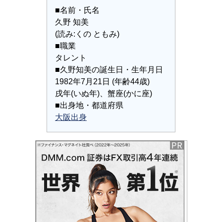
■名前・氏名
久野 知美
(読み:くの ともみ)
■職業
タレント
■久野知美の誕生日・生年月日
1982年7月21日 (年齢44歳)
戌年(いぬ年)、蟹座(かに座)
■出身地・都道府県
大阪出身