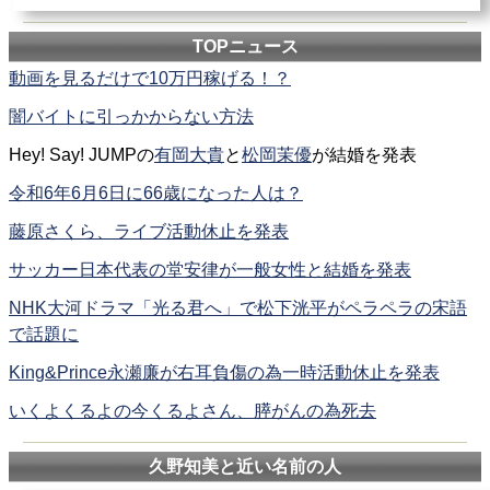
TOPニュース
動画を見るだけで10万円稼げる！？
闇バイトに引っかからない方法
Hey! Say! JUMPの
有岡大貴
と
松岡茉優
が結婚を発表
令和6年6月6日に66歳になった人は？
藤原さくら、ライブ活動休止を発表
サッカー日本代表の堂安律が一般女性と結婚を発表
NHK大河ドラマ「光る君へ」で松下洸平がペラペラの宋語
で話題に
King&Prince永瀬廉が右耳負傷の為一時活動休止を発表
いくよくるよの今くるよさん、膵がんの為死去
久野知美と近い名前の人