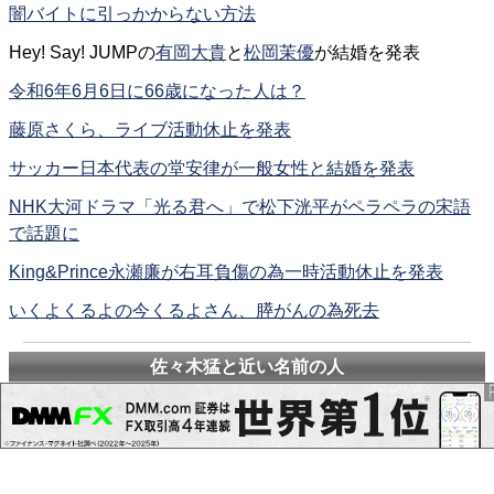
闇バイトに引っかからない方法
Hey! Say! JUMPの
有岡大貴
と
松岡茉優
が結婚を発表
令和6年6月6日に66歳になった人は？
藤原さくら、ライブ活動休止を発表
サッカー日本代表の堂安律が一般女性と結婚を発表
NHK大河ドラマ「光る君へ」で松下洸平がペラペラの宋語
で話題に
King&Prince永瀬廉が右耳負傷の為一時活動休止を発表
いくよくるよの今くるよさん、膵がんの為死去
佐々木猛と近い名前の人