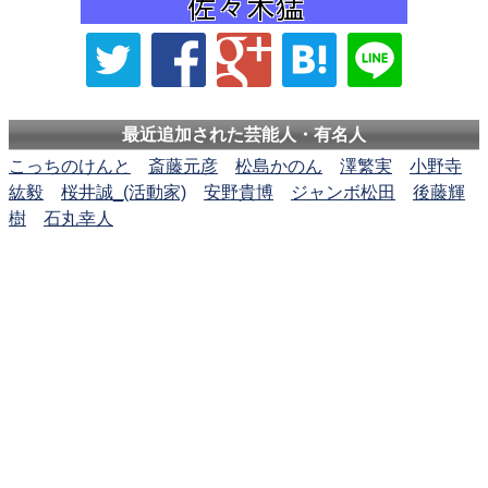
最近追加された芸能人・有名人
こっちのけんと
斎藤元彦
松島かのん
澤繁実
小野寺
紘毅
桜井誠_(活動家)
安野貴博
ジャンボ松田
後藤輝
樹
石丸幸人