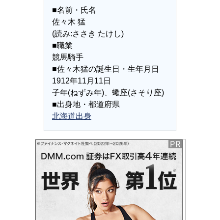
■名前・氏名
佐々木 猛
(読み:ささき たけし)
■職業
競馬騎手
■佐々木猛の誕生日・生年月日
1912年11月11日
子年(ねずみ年)、蠍座(さそり座)
■出身地・都道府県
北海道出身