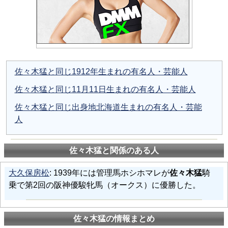
佐々木猛と同じ1912年生まれの有名人・芸能人
佐々木猛と同じ11月11日生まれの有名人・芸能人
佐々木猛と同じ出身地北海道生まれの有名人・芸能
人
佐々木猛と関係のある人
大久保房松
: 1939年には管理馬ホシホマレが
佐々木猛
騎
乗で第2回の阪神優駿牝馬（オークス）に優勝した。
佐々木猛の情報まとめ