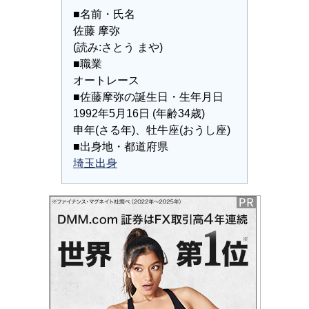
■名前・氏名
佐藤 摩弥
(読み:さとう まや)
■職業
オートレース
■佐藤摩弥の誕生日・生年月日
1992年5月16日 (年齢34歳)
申年(さる年)、牡牛座(おうし座)
■出身地・都道府県
埼玉出身