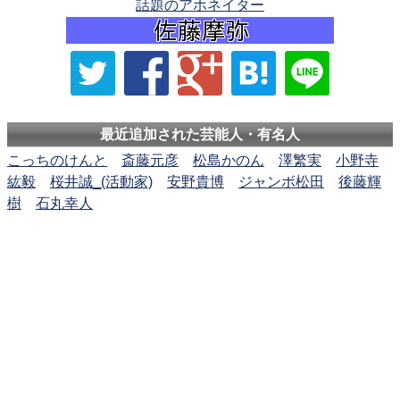
話題のアホネイター
最近追加された芸能人・有名人
こっちのけんと
斎藤元彦
松島かのん
澤繁実
小野寺
紘毅
桜井誠_(活動家)
安野貴博
ジャンボ松田
後藤輝
樹
石丸幸人