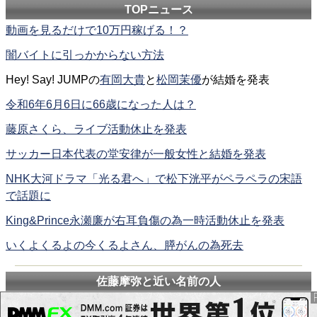
TOPニュース
動画を見るだけで10万円稼げる！？
闇バイトに引っかからない方法
Hey! Say! JUMPの
有岡大貴
と
松岡茉優
が結婚を発表
令和6年6月6日に66歳になった人は？
藤原さくら、ライブ活動休止を発表
サッカー日本代表の堂安律が一般女性と結婚を発表
NHK大河ドラマ「光る君へ」で松下洸平がペラペラの宋語
で話題に
King&Prince永瀬廉が右耳負傷の為一時活動休止を発表
いくよくるよの今くるよさん、膵がんの為死去
佐藤摩弥と近い名前の人