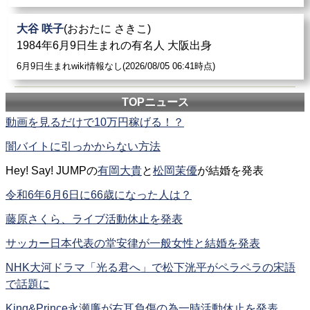
大谷 咲子
(おおたに さきこ)
1984年6月9日生まれの有名人 大阪出身
6月9日生まれwiki情報なし(2026/08/05 06:41時点)
TOPニュース
動画を見るだけで10万円稼げる！？
闇バイトに引っかからない方法
Hey! Say! JUMPの
有岡大貴
と
松岡茉優
が結婚を発表
令和6年6月6日に66歳になった人は？
藤原さくら、ライブ活動休止を発表
サッカー日本代表の堂安律が一般女性と結婚を発表
NHK大河ドラマ「光る君へ」で松下洸平がペラペラの宋語
で話題に
King&Prince永瀬廉が右耳負傷の為一時活動休止を発表