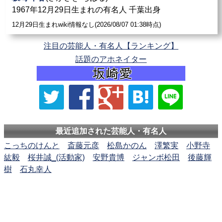
1967年12月29日生まれの有名人 千葉出身
12月29日生まれwiki情報なし(2026/08/07 01:38時点)
注目の芸能人・有名人【ランキング】
話題のアホネイター
最近追加された芸能人・有名人
こっちのけんと
斎藤元彦
松島かのん
澤繁実
小野寺
紘毅
桜井誠_(活動家)
安野貴博
ジャンボ松田
後藤輝
樹
石丸幸人