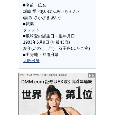
■名前・氏名
坂崎 愛 <あいぼんあいちゃん>
(読み:さかざき あい)
■職業
タレント
■坂崎愛の誕生日・生年月日
1983年6月9日 (年齢43歳)
亥年(いのしし年)、双子座(ふたご座)
■出身地・都道府県
大阪出身