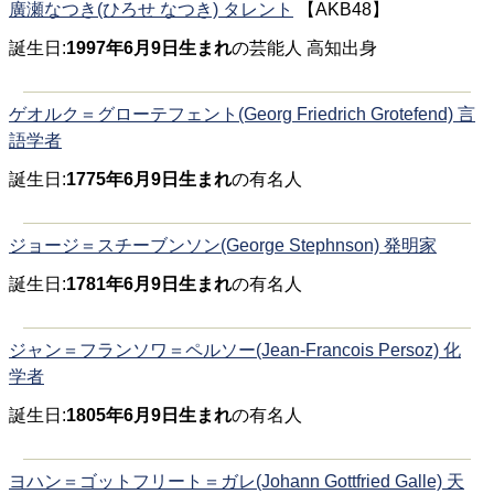
廣瀬なつき(ひろせ なつき) タレント
【AKB48】
誕生日:
1997年6月9日生まれ
の芸能人 高知出身
ゲオルク＝グローテフェント(Georg Friedrich Grotefend) 言
語学者
誕生日:
1775年6月9日生まれ
の有名人
ジョージ＝スチーブンソン(George Stephnson) 発明家
誕生日:
1781年6月9日生まれ
の有名人
ジャン＝フランソワ＝ペルソー(Jean-Francois Persoz) 化
学者
誕生日:
1805年6月9日生まれ
の有名人
ヨハン＝ゴットフリート＝ガレ(Johann Gottfried Galle) 天