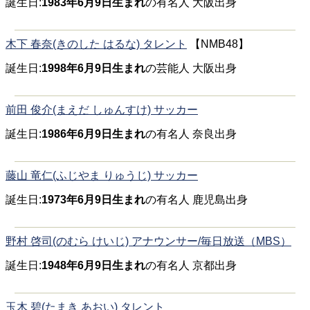
誕生日:
1983年6月9日生まれ
の有名人 大阪出身
木下 春奈(きのした はるな) タレント
【NMB48】
誕生日:
1998年6月9日生まれ
の芸能人 大阪出身
前田 俊介(まえだ しゅんすけ) サッカー
誕生日:
1986年6月9日生まれ
の有名人 奈良出身
藤山 竜仁(ふじやま りゅうじ) サッカー
誕生日:
1973年6月9日生まれ
の有名人 鹿児島出身
野村 啓司(のむら けいじ) アナウンサー/毎日放送（MBS）
誕生日:
1948年6月9日生まれ
の有名人 京都出身
玉木 碧(たまき あおい) タレント