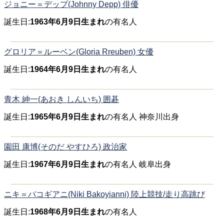
ジョニー＝デップ(Johnny Depp) 俳優
誕生日:
1963年6月9日生まれ
の有名人
グロリア＝ルーベン(Gloria Rreuben) 女優
誕生日:
1964年6月9日生まれ
の有名人
青木 紳一(あおき しんいち) 囲碁
誕生日:
1965年6月9日生まれ
の有名人 神奈川出身
園田 康博(そのだ やすひろ) 政治家
誕生日:
1967年6月9日生まれ
の有名人 岐阜出身
ニキ＝バコギアニ(Niki Bakoyianni) 陸上競技/走り高跳び
誕生日:
1968年6月9日生まれ
の有名人