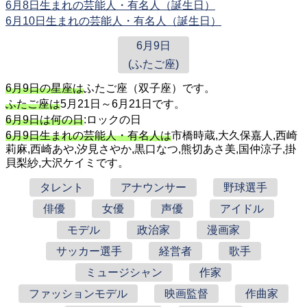
6月8日生まれの芸能人・有名人（誕生日）
6月10日生まれの芸能人・有名人（誕生日）
6月9日
(ふたご座)
6月9日の星座は
ふたご座（双子座）です。
ふたご座は
5月21日～6月21日です。
6月9日は何の日
:ロックの日
6月9日生まれの芸能人・有名人は
市橋時蔵,大久保嘉人,西崎
莉麻,西崎あや,汐見さやか,黒口なつ,熊切あさ美,国仲涼子,掛
貝梨紗,大沢ケイミです。
タレント
アナウンサー
野球選手
俳優
女優
声優
アイドル
モデル
政治家
漫画家
サッカー選手
経営者
歌手
ミュージシャン
作家
ファッションモデル
映画監督
作曲家