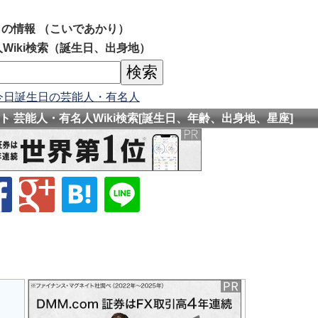
の情報 （こいであかり）
Wiki検索（誕生日、出身地）
今日誕生日の芸能人・有名人
 芸能人・有名人Wiki検索[誕生日、年齢、出身地、星座]