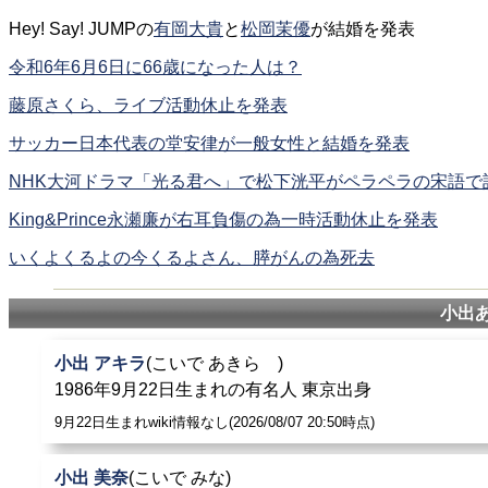
Hey! Say! JUMPの
有岡大貴
と
松岡茉優
が結婚を発表
令和6年6月6日に66歳になった人は？
藤原さくら、ライブ活動休止を発表
サッカー日本代表の堂安律が一般女性と結婚を発表
NHK大河ドラマ「光る君へ」で松下洸平がペラペラの宋語で
King&Prince永瀬廉が右耳負傷の為一時活動休止を発表
いくよくるよの今くるよさん、膵がんの為死去
小出
小出 アキラ
(こいで あきら )
1986年9月22日生まれの有名人 東京出身
9月22日生まれwiki情報なし(2026/08/07 20:50時点)
小出 美奈
(こいで みな)