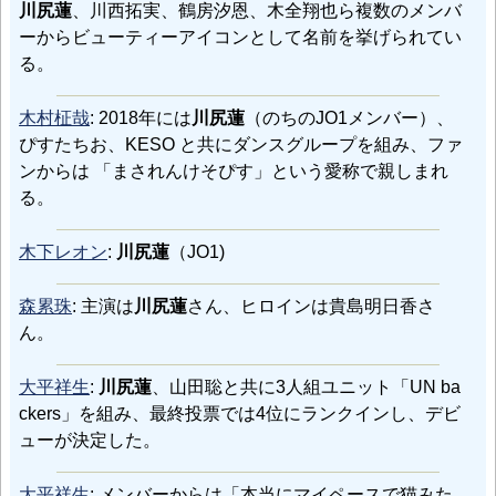
川尻蓮
、川西拓実、鶴房汐恩、木全翔也ら複数のメンバ
ーからビューティーアイコンとして名前を挙げられてい
る。
木村柾哉
: 2018年には
川尻蓮
（のちのJO1メンバー）、
ぴすたちお、KESO と共にダンスグループを組み、ファ
ンからは 「まされんけそぴす」という愛称で親しまれ
る。
木下レオン
:
川尻蓮
（JO1)
森累珠
: 主演は
川尻蓮
さん、ヒロインは貴島明日香さ
ん。
大平祥生
:
川尻蓮
、山田聡と共に3人組ユニット「UN ba
ckers」を組み、最終投票では4位にランクインし、デビ
ューが決定した。
大平祥生
: メンバーからは「本当にマイペースで猫みた