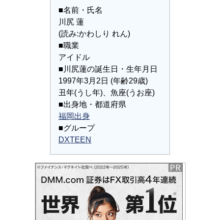
■名前・氏名
川尻 蓮
(読み:かわしり れん)
■職業
アイドル
■川尻蓮の誕生日・生年月日
1997年3月2日 (年齢29歳)
丑年(うし年)、魚座(うお座)
■出身地・都道府県
福岡出身
■グループ
DXTEEN