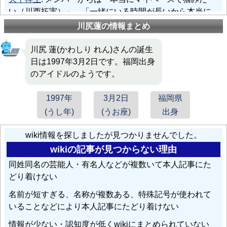
い（川西拓実）」、「一緒にいる時間が長いから本当に
弟みたいな感じ（白岩瑠姫）」、「何でも話せる仲（佐
川尻蓮の情報まとめ
藤景瑚）」、「ステージや表舞台に立ったときのオーラ
や雰囲気がすごくある（金城碧海）」、「ふわふわな見
川尻 蓮(かわしり れん)さんの誕生
た目だけど実は結構頑張り屋さん（
川尻蓮
、木全翔
日は1997年3月2日です。福岡出身
也）」などと評されている。
のアイドルのようです。
1997年
3月2日
福岡県
(うし年)
(うお座)
出身
wiki情報を探しましたが見つかりませんでした。
wikiの記事が見つからない理由
同姓同名の芸能人・有名人などが複数いて本人記事にた
どり着けない
名前が短すぎる、名称が複数ある、特殊記号が使われて
いることなどにより本人記事にたどり着けない
情報が少ない・認知度が低くwikiにまとめられていない