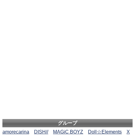
グループ
amorecarina
DISH//
MAGiC BOYZ
Doll☆Elements
X