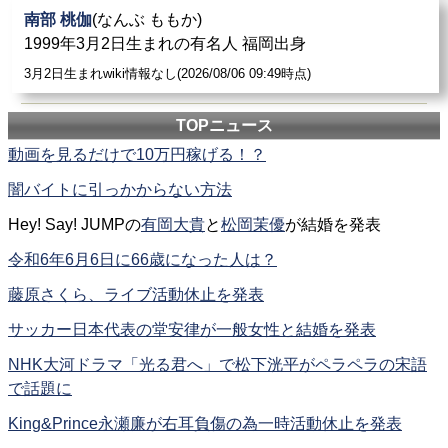
南部 桃伽
(なんぶ ももか)
1999年3月2日生まれの有名人 福岡出身
3月2日生まれwiki情報なし(2026/08/06 09:49時点)
TOPニュース
動画を見るだけで10万円稼げる！？
闇バイトに引っかからない方法
Hey! Say! JUMPの
有岡大貴
と
松岡茉優
が結婚を発表
令和6年6月6日に66歳になった人は？
藤原さくら、ライブ活動休止を発表
サッカー日本代表の堂安律が一般女性と結婚を発表
NHK大河ドラマ「光る君へ」で松下洸平がペラペラの宋語
で話題に
King&Prince永瀬廉が右耳負傷の為一時活動休止を発表