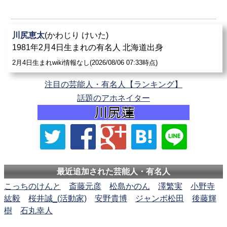
川尻恵太
(かわじり けいた)
1981年2月4日生まれの有名人 北海道出身
2月4日生まれwiki情報なし(2026/08/06 07:33時点)
注目の芸能人・有名人【ランキング】
話題のアホネイター
最近追加された芸能人・有名人
こっちのけんと
斎藤元彦
松島かのん
澤繁実
小野寺
紘毅
桜井誠_(活動家)
安野貴博
ジャンボ松田
後藤輝
樹
石丸幸人