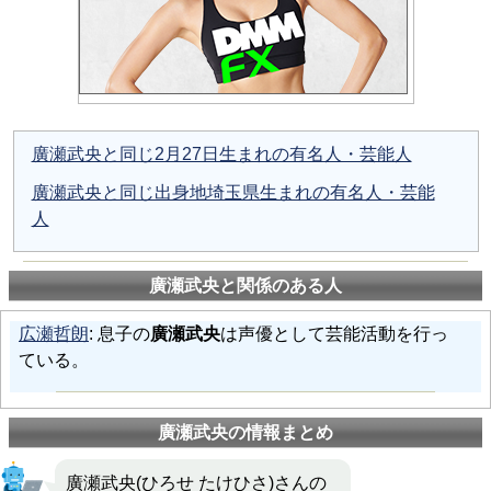
廣瀬武央と同じ2月27日生まれの有名人・芸能人
廣瀬武央と同じ出身地埼玉県生まれの有名人・芸能
人
廣瀬武央と関係のある人
広瀬哲朗
: 息子の
廣瀬武央
は声優として芸能活動を行っ
ている。
廣瀬武央の情報まとめ
廣瀬武央(ひろせ たけひさ)さんの