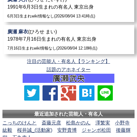
1991年6月3日生まれの有名人 東京出身
6月3日生まれwiki情報なし(2026/08/04 13:41時点)
廣瀬 麻衣
(ひろせ まい)
1978年7月16日生まれの有名人 東京出身
7月16日生まれwiki情報なし(2026/08/04 12:18時点)
注目の芸能人・有名人【ランキング】
話題のアホネイター
最近追加された芸能人・有名人
こっちのけんと
斎藤元彦
松島かのん
澤繁実
小野寺
紘毅
桜井誠_(活動家)
安野貴博
ジャンボ松田
後藤輝