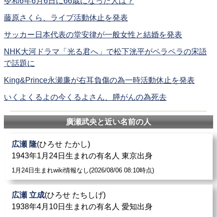
令和6年6月6日に66歳になった人は？
藤原さくら、ライブ活動休止を発表
サッカー日本代表の堂安律が一般女性と結婚を発表
NHK大河ドラマ「光る君へ」で松下洸平がペラペラの宋語
で話題に
King&Prince永瀬廉が右耳負傷の為一時活動休止を発表
いくよくるよの今くるよさん、膵がんの為死去
廣瀬武央と近い名前の人
広瀬 隆
(ひろせ たかし)
1943年1月24日生まれの有名人 東京出身
1月24日生まれwiki情報なし(2026/08/06 08:10時点)
広瀬 立成
(ひろせ たちしげ)
1938年4月10日生まれの有名人 愛知出身