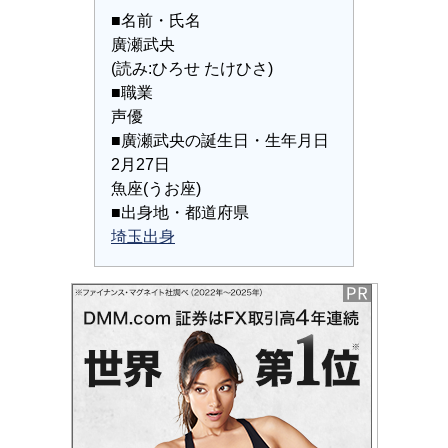
■名前・氏名
廣瀬武央
(読み:ひろせ たけひさ)
■職業
声優
■廣瀬武央の誕生日・生年月日
2月27日
魚座(うお座)
■出身地・都道府県
埼玉出身