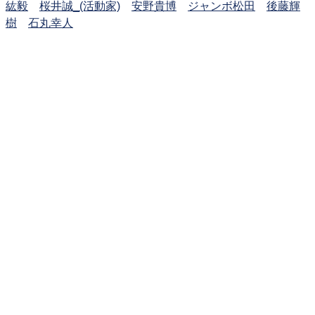
紘毅
桜井誠_(活動家)
安野貴博
ジャンボ松田
後藤輝
樹
石丸幸人