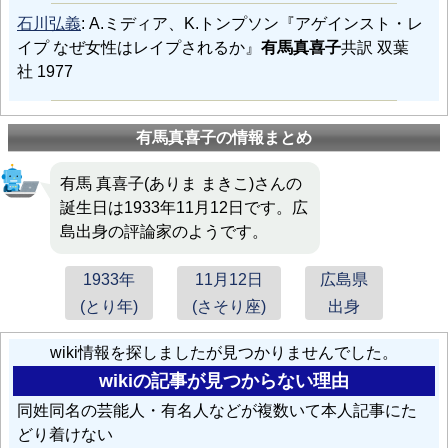
石川弘義
: A.ミディア、K.トンプソン『アゲインスト・レ
イプ なぜ女性はレイプされるか』
有馬真喜子
共訳 双葉
社 1977
有馬真喜子の情報まとめ
有馬 真喜子(ありま まきこ)さんの
誕生日は1933年11月12日です。広
島出身の評論家のようです。
1933年
11月12日
広島県
(とり年)
(さそり座)
出身
wiki情報を探しましたが見つかりませんでした。
wikiの記事が見つからない理由
同姓同名の芸能人・有名人などが複数いて本人記事にた
どり着けない