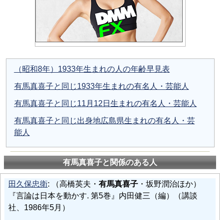
（昭和8年）1933年生まれの人の年齢早見表
有馬真喜子と同じ1933年生まれの有名人・芸能人
有馬真喜子と同じ11月12日生まれの有名人・芸能人
有馬真喜子と同じ出身地広島県生まれの有名人・芸
能人
有馬真喜子と関係のある人
田久保忠衛
: （高橋英夫・
有馬真喜子
・坂野潤治ほか）
『言論は日本を動かす. 第5巻』内田健三（編）（講談
社、1986年5月）