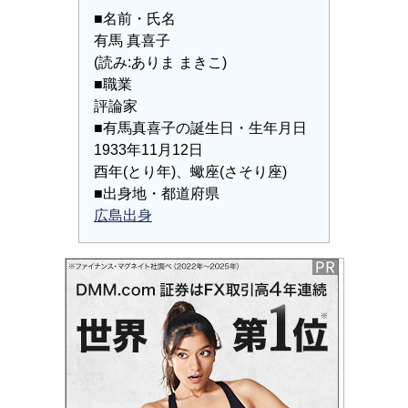
■名前・氏名
有馬 真喜子
(読み:ありま まきこ)
■職業
評論家
■有馬真喜子の誕生日・生年月日
1933年11月12日
酉年(とり年)、蠍座(さそり座)
■出身地・都道府県
広島出身