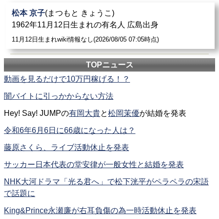
松本 京子
(まつもと きょうこ)
1962年11月12日生まれの有名人 広島出身
11月12日生まれwiki情報なし(2026/08/05 07:05時点)
TOPニュース
動画を見るだけで10万円稼げる！？
闇バイトに引っかからない方法
Hey! Say! JUMPの
有岡大貴
と
松岡茉優
が結婚を発表
令和6年6月6日に66歳になった人は？
藤原さくら、ライブ活動休止を発表
サッカー日本代表の堂安律が一般女性と結婚を発表
NHK大河ドラマ「光る君へ」で松下洸平がペラペラの宋語
で話題に
King&Prince永瀬廉が右耳負傷の為一時活動休止を発表