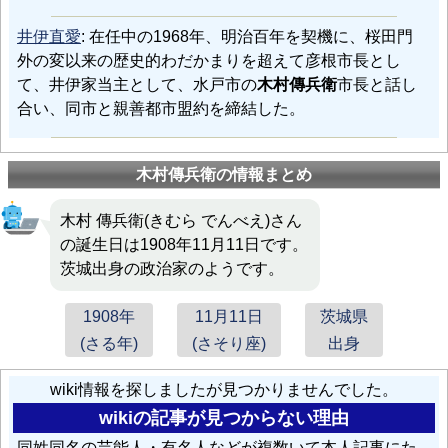
井伊直愛
: 在任中の1968年、明治百年を契機に、桜田門
外の変以来の歴史的わだかまりを超えて彦根市長とし
て、井伊家当主として、水戸市の
木村傳兵衛
市長と話し
合い、同市と親善都市盟約を締結した。
木村傳兵衛の情報まとめ
木村 傳兵衛(きむら でんべえ)さん
の誕生日は1908年11月11日です。
茨城出身の政治家のようです。
1908年
11月11日
茨城県
(さる年)
(さそり座)
出身
wiki情報を探しましたが見つかりませんでした。
wikiの記事が見つからない理由
同姓同名の芸能人・有名人などが複数いて本人記事にた