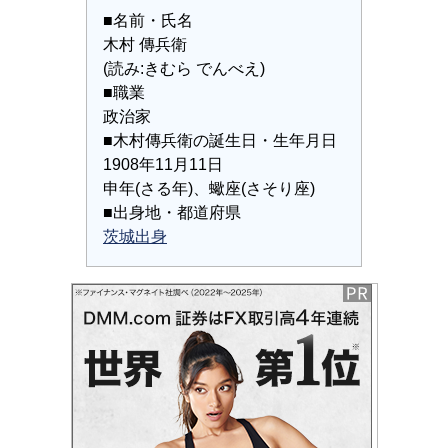
■名前・氏名
木村 傳兵衛
(読み:きむら でんべえ)
■職業
政治家
■木村傳兵衛の誕生日・生年月日
1908年11月11日
申年(さる年)、蠍座(さそり座)
■出身地・都道府県
茨城出身