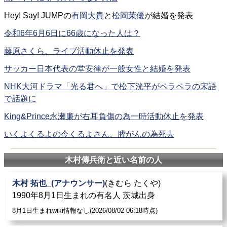
Hey! Say! JUMPの
有岡大貴
と
松岡茉優
が結婚を発表
令和6年6月6日に66歳になった人は？
藤原さくら、ライブ活動休止を発表
サッカー日本代表の堂安律が一般女性と結婚を発表
NHK大河ドラマ「光る君へ」で松下洸平がペラペラの宋語
で話題に
King&Prince永瀬廉が右耳負傷の為一時活動休止を発表
いくよくるよの今くるよさん、膵がんの為死去
木村傳兵衛と近い名前の人
木村 拓也_(アナウンサー)
(きむら たくや)
1990年8月1日生まれの有名人 茨城出身
8月1日生まれwiki情報なし(2026/08/02 06:18時点)