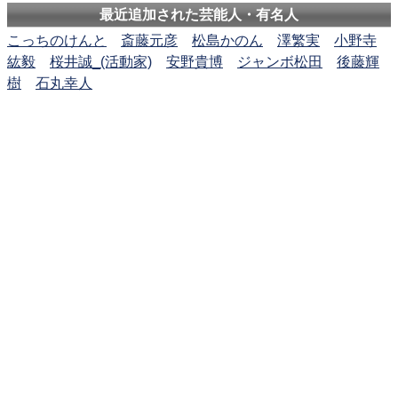
最近追加された芸能人・有名人
こっちのけんと
斎藤元彦
松島かのん
澤繁実
小野寺
紘毅
桜井誠_(活動家)
安野貴博
ジャンボ松田
後藤輝
樹
石丸幸人