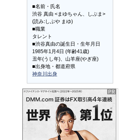
■名前・氏名
渋谷 真由 <まゆちゃん、しぶま>
(読み:しぶや まゆ)
■職業
タレント
■渋谷真由の誕生日・生年月日
1985年1月4日 (年齢41歳)
丑年(うし年)、山羊座(やぎ座)
■出身地・都道府県
神奈川出身