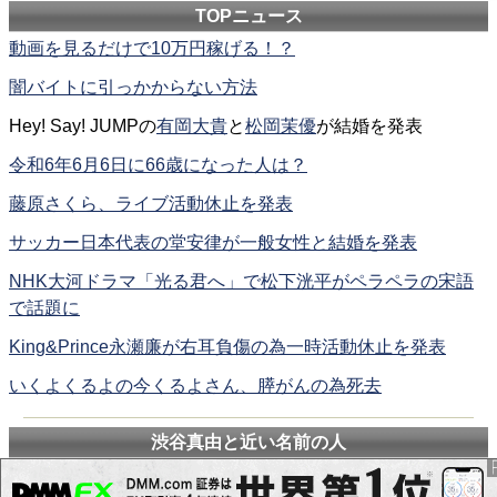
TOPニュース
動画を見るだけで10万円稼げる！？
闇バイトに引っかからない方法
Hey! Say! JUMPの
有岡大貴
と
松岡茉優
が結婚を発表
令和6年6月6日に66歳になった人は？
藤原さくら、ライブ活動休止を発表
サッカー日本代表の堂安律が一般女性と結婚を発表
NHK大河ドラマ「光る君へ」で松下洸平がペラペラの宋語
で話題に
King&Prince永瀬廉が右耳負傷の為一時活動休止を発表
いくよくるよの今くるよさん、膵がんの為死去
渋谷真由と近い名前の人