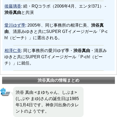
後藤璃香
: 続・RQコラボ（2006年4月、エンタ!371） -
渋谷真由
と共演
愛川ゆず季
: 2005年、同じ事務所の相澤仁美、
渋谷真
由
、清原みゆきと共にSUPER GTイメージガール「P-c
h!（ピーチ）」に選出される。
相澤仁美
: 同じ事務所の愛川ゆず季・
渋谷真由
・清原み
ゆきと共にSUPER GTイメージガール「P-ch!（ピー
チ）」に就任。
渋谷真由の情報まとめ
渋谷 真由 <まゆちゃん、しぶま>
(しぶや まゆ)さんの誕生日は1985
年1月4日です。神奈川出身のタレ
ントのようです。