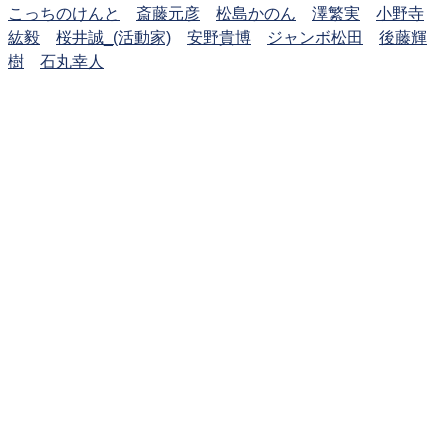
こっちのけんと
斎藤元彦
松島かのん
澤繁実
小野寺
紘毅
桜井誠_(活動家)
安野貴博
ジャンボ松田
後藤輝
樹
石丸幸人