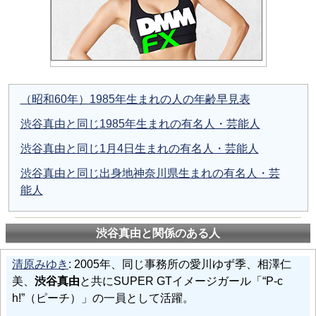
（昭和60年）1985年生まれの人の年齢早見表
渋谷真由と同じ1985年生まれの有名人・芸能人
渋谷真由と同じ1月4日生まれの有名人・芸能人
渋谷真由と同じ出身地神奈川県生まれの有名人・芸
能人
渋谷真由と関係のある人
清原みゆき
: 2005年、同じ事務所の愛川ゆず季、相澤仁
美、
渋谷真由
と共にSUPER GTイメージガール「“P-c
h!”（ピーチ）」の一員として活躍。