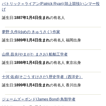
パトリック＝ライアン(Patrick Ryan) 陸上競技/ハンマー投
げ
誕生日:
1887年1月4日生まれ
の有名人
夢野 久作(ゆめの きゅうさく) 作家
誕生日:
1889年1月4日生まれ
の有名人 福岡出身
山県 昌夫(やまがた まさお) 船舶工学者
誕生日:
1898年1月4日生まれ
の有名人 東京出身
十河 佑貞(そごう すけさだ) 歴史学者（西洋史）
誕生日:
1899年1月4日生まれ
の有名人 香川出身
ジェームズ＝ボンド(James Bond) 鳥類学者