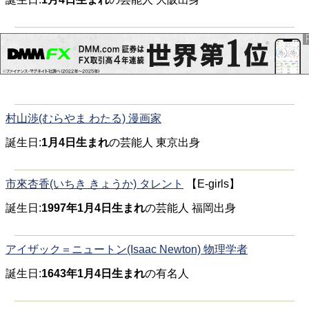
村山渉(むらやま わたる) 漫画家
誕生日:
1月4日生まれ
の芸能人 東京出身
市來杏香(いちき きょうか) タレント
【E-girls】
誕生日:
1997年1月4日生まれ
の芸能人 福岡出身
アイザック＝ニュートン(Isaac Newton) 物理学者
誕生日:
1643年1月4日生まれ
の有名人