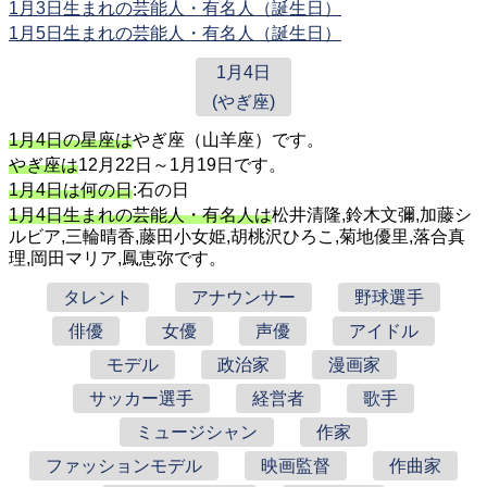
1月3日生まれの芸能人・有名人（誕生日）
1月5日生まれの芸能人・有名人（誕生日）
1月4日
(やぎ座)
1月4日の星座は
やぎ座（山羊座）です。
やぎ座は
12月22日～1月19日です。
1月4日は何の日
:石の日
1月4日生まれの芸能人・有名人は
松井清隆,鈴木文彌,加藤シ
ルビア,三輪晴香,藤田小女姫,胡桃沢ひろこ,菊地優里,落合真
理,岡田マリア,鳳恵弥です。
タレント
アナウンサー
野球選手
俳優
女優
声優
アイドル
モデル
政治家
漫画家
サッカー選手
経営者
歌手
ミュージシャン
作家
ファッションモデル
映画監督
作曲家