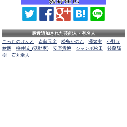
最近追加された芸能人・有名人
こっちのけんと
斎藤元彦
松島かのん
澤繁実
小野寺
紘毅
桜井誠_(活動家)
安野貴博
ジャンボ松田
後藤輝
樹
石丸幸人