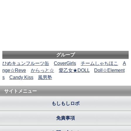
グループ
ひめキュンフルーツ缶
CoverGirls
チームしゃちほこ
A
nge☆Reve
からっと☆
愛乙女★DOLL
Doll☆Element
s
Candy Kiss
風男塾
サイトメニュー
もしもしロボ
免責事項