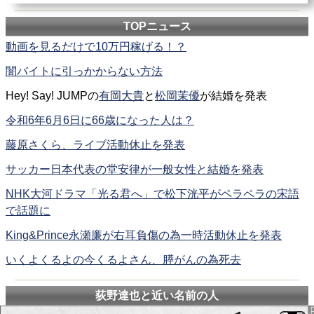
TOPニュース
動画を見るだけで10万円稼げる！？
闇バイトに引っかからない方法
Hey! Say! JUMPの
有岡大貴
と
松岡茉優
が結婚を発表
令和6年6月6日に66歳になった人は？
藤原さくら、ライブ活動休止を発表
サッカー日本代表の堂安律が一般女性と結婚を発表
NHK大河ドラマ「光る君へ」で松下洸平がペラペラの宋語
で話題に
King&Prince永瀬廉が右耳負傷の為一時活動休止を発表
いくよくるよの今くるよさん、膵がんの為死去
荻野達也と近い名前の人