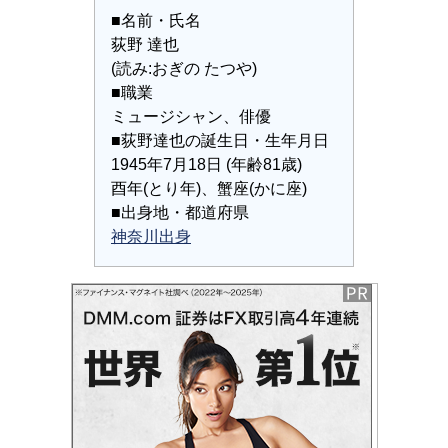
■名前・氏名
荻野 達也
(読み:おぎの たつや)
■職業
ミュージシャン、俳優
■荻野達也の誕生日・生年月日
1945年7月18日 (年齢81歳)
酉年(とり年)、蟹座(かに座)
■出身地・都道府県
神奈川出身