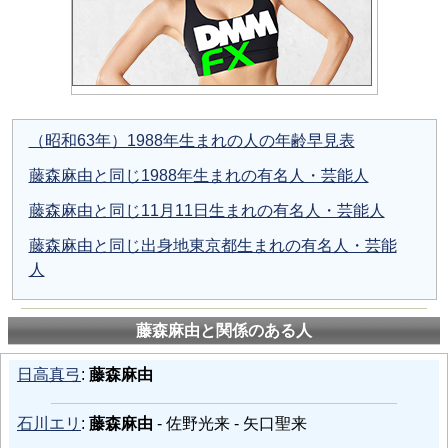
（昭和63年）1988年生まれの人の年齢早見表
藤森麻由と同じ1988年生まれの有名人・芸能人
藤森麻由と同じ11月11日生まれの有名人・芸能人
藤森麻由と同じ出身地東京都生まれの有名人・芸能
人
藤森麻由と関係のある人
日高真弓
:
藤森麻由
石川エリ
:
藤森麻由
- 佐野光来 - 矢口聖来