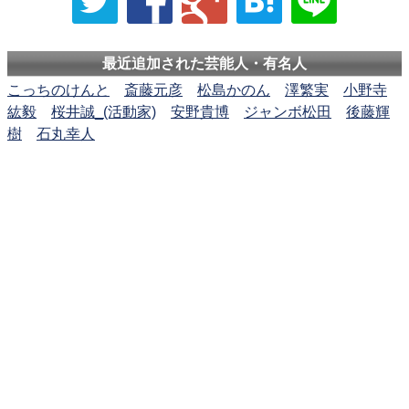
最近追加された芸能人・有名人
こっちのけんと
斎藤元彦
松島かのん
澤繁実
小野寺
紘毅
桜井誠_(活動家)
安野貴博
ジャンボ松田
後藤輝
樹
石丸幸人