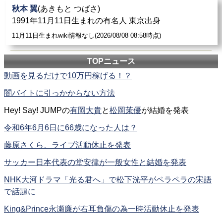
秋本 翼
(あきもと つばさ)
1991年11月11日生まれの有名人 東京出身
11月11日生まれwiki情報なし(2026/08/08 08:58時点)
TOPニュース
動画を見るだけで10万円稼げる！？
闇バイトに引っかからない方法
Hey! Say! JUMPの
有岡大貴
と
松岡茉優
が結婚を発表
令和6年6月6日に66歳になった人は？
藤原さくら、ライブ活動休止を発表
サッカー日本代表の堂安律が一般女性と結婚を発表
NHK大河ドラマ「光る君へ」で松下洸平がペラペラの宋語
で話題に
King&Prince永瀬廉が右耳負傷の為一時活動休止を発表