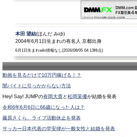
本田 望結
(ほんだ みゆ)
2004年6月1日生まれの有名人 京都出身
6月1日生まれwiki情報なし(2026/08/05 04:13時点)
動画を見るだけで10万円稼げる！？
闇バイトに引っかからない方法
Hey! Say! JUMPの
有岡大貴
と
松岡茉優
が結婚を発表
令和6年6月6日に66歳になった人は？
藤原さくら、ライブ活動休止を発表
サッカー日本代表の堂安律が一般女性と結婚を発表