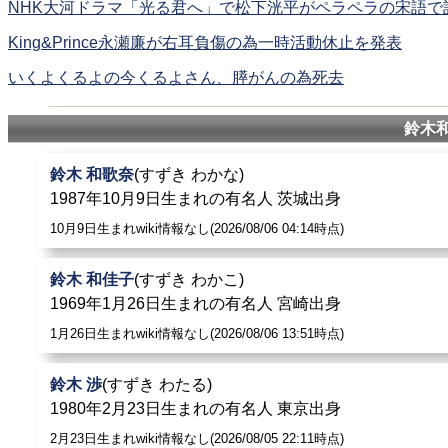
NHK大河ドラマ「光る君へ」で松下洸平がペラペラの宋語で
King&Prince永瀬廉が右耳負傷の為一時活動休止を発表
いくよくるよの今くるよさん、膵がんの為死去
鈴木
鈴木 和歌奈
(すずき わかな)
1987年10月9日生まれの有名人 茨城出身
10月9日生まれwiki情報なし(2026/08/06 04:14時点)
鈴木 和佳子
(すずき わかこ)
1969年1月26日生まれの有名人 宮崎出身
1月26日生まれwiki情報なし(2026/08/06 13:51時点)
鈴木 渉
(すずき わたる)
1980年2月23日生まれの有名人 東京出身
2月23日生まれwiki情報なし(2026/08/05 22:11時点)