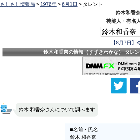
もしもし情報局
>
1976年
>
6月1日
> タレント
鈴木和香奈
芸能人・有名人
【8月7日】
鈴木和香奈の情報（すずきわかな） タレント
鈴木 和香奈さんについて調べます
■名前・氏名
鈴木 和香奈