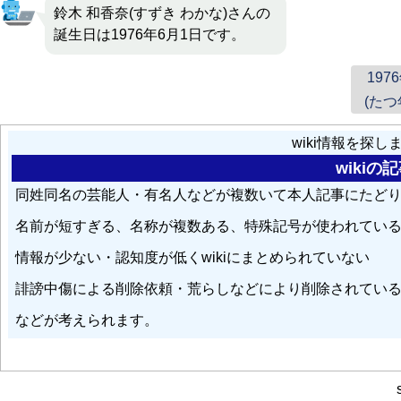
鈴木 和香奈(すずき わかな)さんの
誕生日は1976年6月1日です。
197
(たつ
wiki情報を探
wiki
同姓同名の芸能人・有名人などが複数いて本人記事にたど
名前が短すぎる、名称が複数ある、特殊記号が使われてい
情報が少ない・認知度が低くwikiにまとめられていない
誹謗中傷による削除依頼・荒らしなどにより削除されてい
などが考えられます。