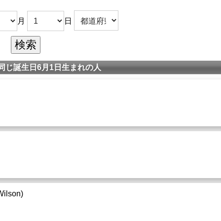
月
日
同じ誕生日6月1日生まれの人
Wilson)