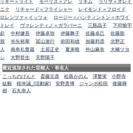
ッキー＝ライト
モーリス＝アレ
ラキム
ラリサ＝オレイ
ニク
リチャード＝フライシャー
レイモンド＝フロイド
ロレンツァ＝イッツォ
ロージー＝ハンティントン＝ホワイ
トレイ
ヴァレンティノ＝ガラバーニ
三瓶晶子
下司愉宇
起
中村健吾
伊藤卓弥
伊藤舞子
佐藤卓己
佐藤龍
我
光矢裕華
冨山達行
前田和雄
加藤邦彦
北野正
人
南牟礼豊蔵
土居正史
夏来唯
外山麻衣
大橋ツヨ
シ
大野哲生
天野陽子
最近追加された芸能人・有名人
こっちのけんと
斎藤元彦
松島かのん
澤繁実
小野寺
紘毅
桜井誠_(活動家)
安野貴博
ジャンボ松田
後藤輝
樹
石丸幸人