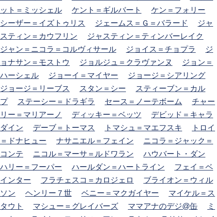
ット＝ミッシェル
ケント＝ギルバート
ケン＝フォリー
シーザー＝イズトゥリス
ジェームス＝Ｇ＝バラード
ジャ
スティン＝カウフリン
ジャスティン＝ティンバーレイク
ジャン＝ニコラ＝コルヴィサール
ジョイス＝チョプラ
ジ
ョナサン＝モストウ
ジョルジュ＝クラヴァンヌ
ジョン＝
ハーシェル
ジョーイ＝マイヤー
ジョージ＝シアリング
ジョージ＝リーブス
スタン＝シー
スティーブン＝カル
プ
ステーシー＝ドラギラ
セース＝ノーテボーム
チャー
リー＝マリアーノ
ディッキー＝ベッツ
デビッド＝キャラ
ダイン
デーブ＝トーマス
トマシュ＝マエフスキ
トロイ
＝ドナヒュー
ナサニエル＝フェイン
ニコラ＝ジャック＝
コンテ
ニコル＝マーサ＝ルドワラン
ハウバート・ダン
ハリー＝フーパー
ハールダン＝ハートライン
フェイ＝ベ
インター
フラチェスコ＝カロジェロ
ブライオン＝ウィル
ソン
ヘンリー７世
ベニー＝マクガイヤー
マイケル＝ス
タウト
マシュー＝グレイバーズ
ママアナのデジ@缶
ミ