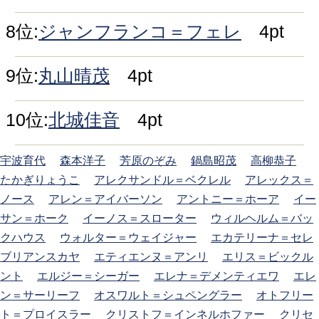
8位:
ジャンフランコ＝フェレ
4pt
9位:
丸山晴茂
4pt
10位:
北城佳音
4pt
宇波育代
森本洋子
芳原のぞみ
鍋島昭茂
高柳恭子
たかぎりょうこ
アレクサンドル＝ベクレル
アレックス＝
ノース
アレン＝アイバーソン
アントニー＝ホーア
イー
サン＝ホーク
イーノス＝スローター
ウィルヘルム＝バッ
クハウス
ウォルター＝ウェイジャー
エカテリーナ＝セレ
ブリアンスカヤ
エティエンヌ＝アンリ
エリス＝ビックル
ント
エルジー＝シーガー
エレナ＝デメンティエワ
エレ
ン＝サーリーフ
オスワルト＝シュペングラー
オトフリー
ト＝プロイスラー
クリストフ＝インネルホファー
クリセ