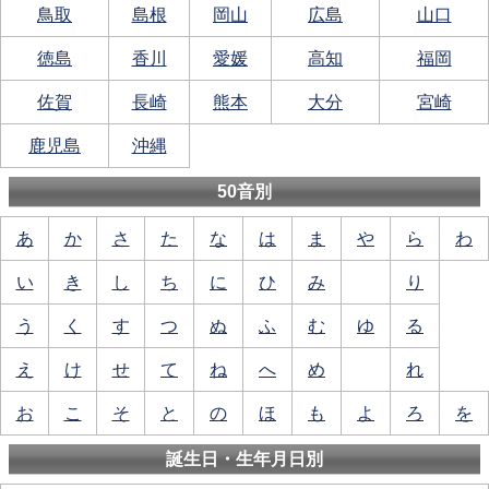
鳥取
島根
岡山
広島
山口
徳島
香川
愛媛
高知
福岡
佐賀
長崎
熊本
大分
宮崎
鹿児島
沖縄
50音別
あ
か
さ
た
な
は
ま
や
ら
わ
い
き
し
ち
に
ひ
み
り
う
く
す
つ
ぬ
ふ
む
ゆ
る
え
け
せ
て
ね
へ
め
れ
お
こ
そ
と
の
ほ
も
よ
ろ
を
誕生日・生年月日別