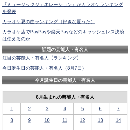
『ミュージックジェネレーション』がカラオケランキング
を発表
カラオケ夏の曲ランキング（好きな夏うた）
カラオケ店でPayPayや楽天Payなどのキャッシュレス決済
は使えるのか
話題の芸能人・有名人
注目の芸能人・有名人【ランキング】
今日誕生日の芸能人・有名人（8月7日）
今月誕生日の芸能人・有名人
8月生まれの芸能人・有名人
1
2
3
4
5
6
7
8
9
10
11
12
13
14