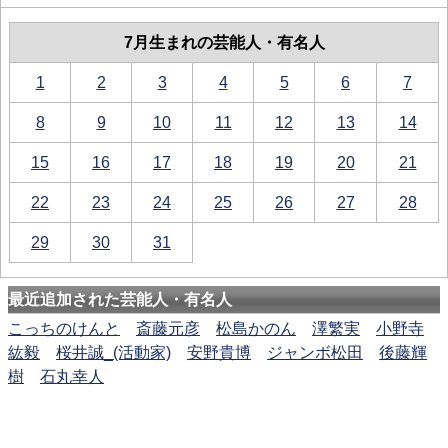
7月生まれの芸能人・有名人
1
2
3
4
5
6
7
8
9
10
11
12
13
14
15
16
17
18
19
20
21
22
23
24
25
26
27
28
29
30
31
最近追加された芸能人・有名人
こっちのけんと
斎藤元彦
松島かのん
澤繁実
小野寺
紘毅
桜井誠_(活動家)
安野貴博
ジャンボ松田
後藤輝
樹
石丸幸人