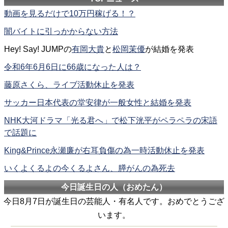
動画を見るだけで10万円稼げる！？
闇バイトに引っかからない方法
Hey! Say! JUMPの
有岡大貴
と
松岡茉優
が結婚を発表
令和6年6月6日に66歳になった人は？
藤原さくら、ライブ活動休止を発表
サッカー日本代表の堂安律が一般女性と結婚を発表
NHK大河ドラマ「光る君へ」で松下洸平がペラペラの宋語
で話題に
King&Prince永瀬廉が右耳負傷の為一時活動休止を発表
いくよくるよの今くるよさん、膵がんの為死去
今日誕生日の人（おめたん）
今日8月7日が誕生日の芸能人・有名人です。おめでとうござ
います。