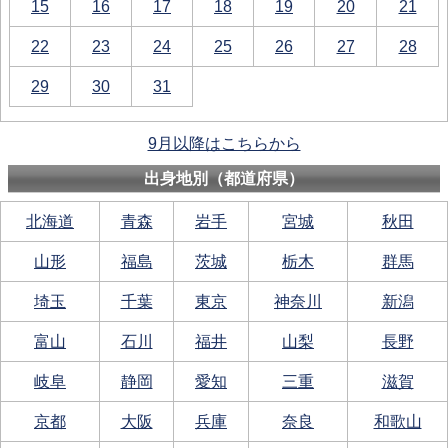
15
16
17
18
19
20
21
22
23
24
25
26
27
28
29
30
31
9月以降はこちらから
出身地別（都道府県）
北海道
青森
岩手
宮城
秋田
山形
福島
茨城
栃木
群馬
埼玉
千葉
東京
神奈川
新潟
富山
石川
福井
山梨
長野
岐阜
静岡
愛知
三重
滋賀
京都
大阪
兵庫
奈良
和歌山