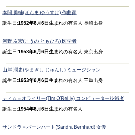
本間 勇輔(ほんま ゆうすけ) 作曲家
誕生日:
1952年6月6日生まれ
の有名人 長崎出身
河野 友宏(こうの ともひろ) 医学者
誕生日:
1953年6月6日生まれ
の有名人 東京出身
山岸 潤史(やまぎし じゅんし) ミュージシャン
誕生日:
1953年6月6日生まれ
の有名人 三重出身
ティム＝オライリー(Tim O'Reilly) コンピューター技術者
誕生日:
1954年6月6日生まれ
の有名人
サンドラ＝バーンハート(Sandra Bernhard) 女優