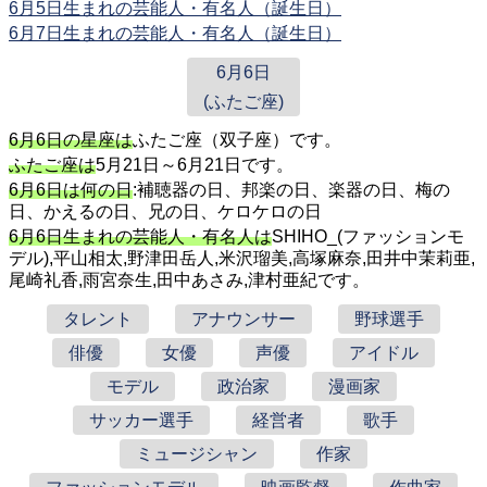
6月5日生まれの芸能人・有名人（誕生日）
6月7日生まれの芸能人・有名人（誕生日）
6月6日
(ふたご座)
6月6日の星座は
ふたご座（双子座）です。
ふたご座は
5月21日～6月21日です。
6月6日は何の日
:補聴器の日、邦楽の日、楽器の日、梅の
日、かえるの日、兄の日、ケロケロの日
6月6日生まれの芸能人・有名人は
SHIHO_(ファッションモ
デル),平山相太,野津田岳人,米沢瑠美,高塚麻奈,田井中茉莉亜,
尾崎礼香,雨宮奈生,田中あさみ,津村亜紀です。
タレント
アナウンサー
野球選手
俳優
女優
声優
アイドル
モデル
政治家
漫画家
サッカー選手
経営者
歌手
ミュージシャン
作家