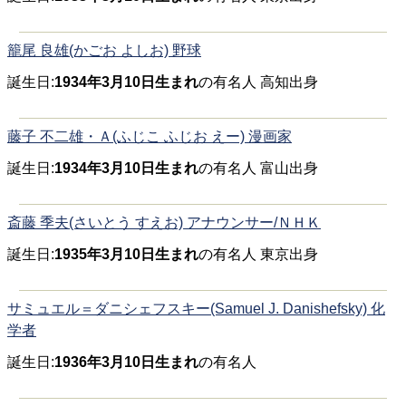
籠尾 良雄(かごお よしお) 野球
誕生日:
1934年3月10日生まれ
の有名人 高知出身
藤子 不二雄・Ａ(ふじこ ふじお えー) 漫画家
誕生日:
1934年3月10日生まれ
の有名人 富山出身
斎藤 季夫(さいとう すえお) アナウンサー/ＮＨＫ
誕生日:
1935年3月10日生まれ
の有名人 東京出身
サミュエル＝ダニシェフスキー(Samuel J. Danishefsky) 化
学者
誕生日:
1936年3月10日生まれ
の有名人