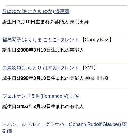
兄崎ゆな(あにさき ゆな) 漫画家
誕生日:
3月10日生まれ
の芸能人 東京出身
福島琴子(ふくしま ことこ) タレント
【Candy Kiss】
誕生日:
2000年3月10日生まれ
の芸能人
白鳥羽純(しらとり はすみ) タレント
【X21】
誕生日:
1999年3月10日生まれ
の芸能人 神奈川出身
フェルナンド５世(Fernando V) 王族
誕生日:
1452年3月10日生まれ
の有名人
ヨハン＝ルドルフ＝グラウバー(Johann Rudolf Glauber) 薬
剤師