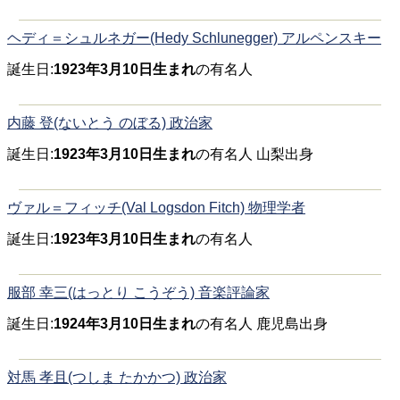
ヘディ＝シュルネガー(Hedy Schlunegger) アルペンスキー
誕生日:
1923年3月10日生まれ
の有名人
内藤 登(ないとう のぼる) 政治家
誕生日:
1923年3月10日生まれ
の有名人 山梨出身
ヴァル＝フィッチ(Val Logsdon Fitch) 物理学者
誕生日:
1923年3月10日生まれ
の有名人
服部 幸三(はっとり こうぞう) 音楽評論家
誕生日:
1924年3月10日生まれ
の有名人 鹿児島出身
対馬 孝且(つしま たかかつ) 政治家