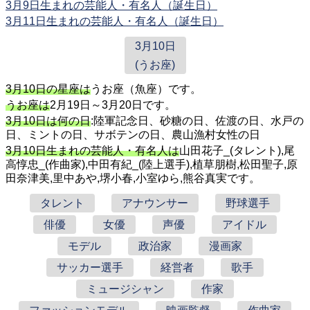
3月9日生まれの芸能人・有名人（誕生日）
3月11日生まれの芸能人・有名人（誕生日）
3月10日
(うお座)
3月10日の星座は
うお座（魚座）です。
うお座は
2月19日～3月20日です。
3月10日は何の日
:陸軍記念日、砂糖の日、佐渡の日、水戸の
日、ミントの日、サボテンの日、農山漁村女性の日
3月10日生まれの芸能人・有名人は
山田花子_(タレント),尾
高惇忠_(作曲家),中田有紀_(陸上選手),植草朋樹,松田聖子,原
田奈津美,里中あや,堺小春,小室ゆら,熊谷真実です。
タレント
アナウンサー
野球選手
俳優
女優
声優
アイドル
モデル
政治家
漫画家
サッカー選手
経営者
歌手
ミュージシャン
作家