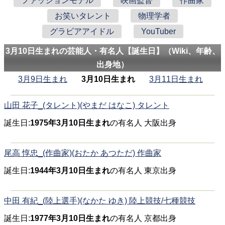
ファッションモデル
映画監督
作曲家
お笑いタレント
物理学者
グラビアアイドル
YouTuber
3月10日生まれの芸能人・有名人【誕生日】（Wiki、年齢、
出身地）
3月9日生まれ
3月10日生まれ
3月11日生まれ
山田 花子_(タレント)(やまだ はなこ) タレント
誕生日:
1975年3月10日生まれ
の有名人 大阪出身
尾高 惇忠_(作曲家)(おたか あつただ) 作曲家
誕生日:
1944年3月10日生まれ
の有名人 東京出身
中田 有紀_(陸上選手)(なかた ゆき) 陸上競技/七種競技
誕生日:
1977年3月10日生まれ
の有名人 京都出身