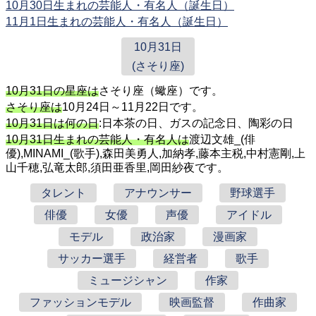
10月30日生まれの芸能人・有名人（誕生日）
11月1日生まれの芸能人・有名人（誕生日）
10月31日
(さそり座)
10月31日の星座は
さそり座（蠍座）です。
さそり座は
10月24日～11月22日です。
10月31日は何の日
:日本茶の日、ガスの記念日、陶彩の日
10月31日生まれの芸能人・有名人は
渡辺文雄_(俳
優),MINAMI_(歌手),森田美勇人,加納孝,藤本主税,中村憲剛,上
山千穂,弘竜太郎,須田亜香里,岡田紗夜です。
タレント
アナウンサー
野球選手
俳優
女優
声優
アイドル
モデル
政治家
漫画家
サッカー選手
経営者
歌手
ミュージシャン
作家
ファッションモデル
映画監督
作曲家