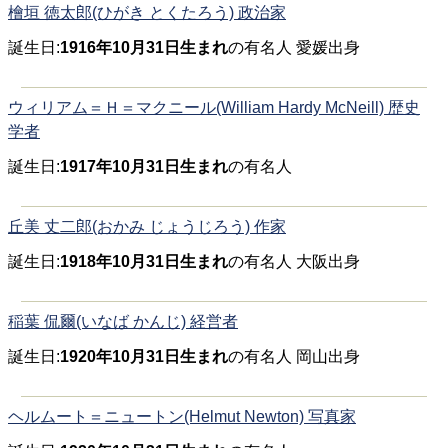
檜垣 徳太郎(ひがき とくたろう) 政治家
誕生日:
1916年10月31日生まれ
の有名人 愛媛出身
ウィリアム＝Ｈ＝マクニール(William Hardy McNeill) 歴史
学者
誕生日:
1917年10月31日生まれ
の有名人
丘美 丈二郎(おかみ じょうじろう) 作家
誕生日:
1918年10月31日生まれ
の有名人 大阪出身
稲葉 侃爾(いなば かんじ) 経営者
誕生日:
1920年10月31日生まれ
の有名人 岡山出身
ヘルムート＝ニュートン(Helmut Newton) 写真家