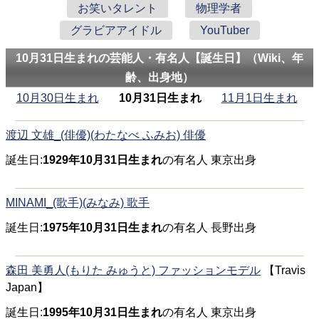
お笑いタレント
物理学者
グラビアアイドル
YouTuber
10月31日生まれの芸能人・有名人【誕生日】（Wiki、年
齢、出身地）
10月30日生まれ
10月31日生まれ
11月1日生まれ
渡辺 文雄_(俳優)(わたなべ ふみお) 俳優
誕生日:
1929年10月31日生まれ
の有名人 東京出身
MINAMI_(歌手)(みなみ) 歌手
誕生日:
1975年10月31日生まれ
の有名人 長野出身
森田 美勇人(もりた みゅうと) ファッションモデル
【Travis
Japan】
誕生日:
1995年10月31日生まれ
の有名人 東京出身