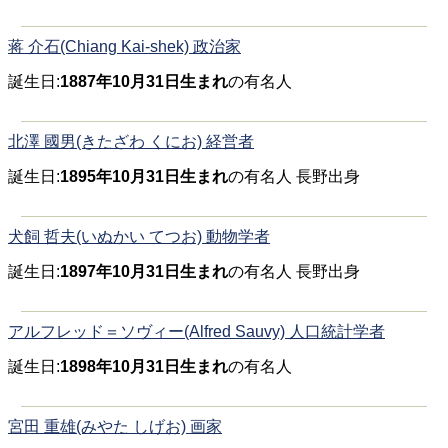
蒋 介石(Chiang Kai-shek) 政治家
誕生日:
1887年10月31日生まれ
の有名人
北澤 國男(きたざわ くにお) 経営者
誕生日:
1895年10月31日生まれ
の有名人 長野出身
犬飼 哲夫(いぬかい てつお) 動物学者
誕生日:
1897年10月31日生まれ
の有名人 長野出身
アルフレッド＝ソヴィー(Alfred Sauvy) 人口統計学者
誕生日:
1898年10月31日生まれ
の有名人
宮田 重雄(みやた しげお) 画家