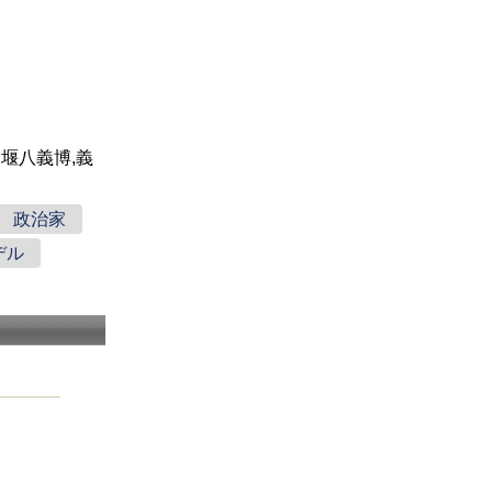
,堰八義博,義
政治家
デル