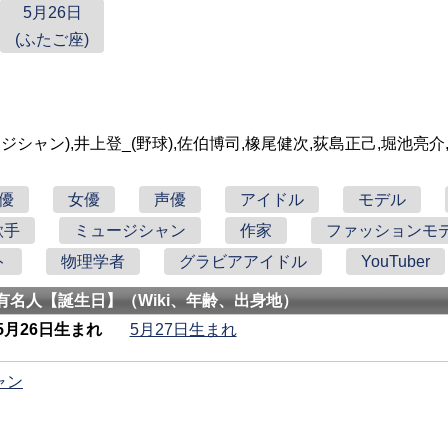
5月26日
(ふたご座)
シャン),井上登_(野球),佐伯博司,橡尾健次,荻島正己,堀池亮介
優
女優
声優
アイドル
モデル
歌手
ミュージシャン
作家
ファッションモ
ト
物理学者
グラビアアイドル
YouTuber
有名人【誕生日】（Wiki、年齢、出身地）
5月26日生まれ
5月27日生まれ
ャン