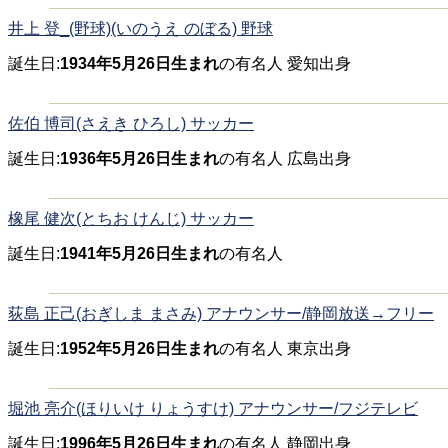
井上 登_(野球)(いのうえ のぼる) 野球
誕生日:
1934年5月26日生まれ
の有名人 愛知出身
佐伯 博司(さえき ひろし) サッカー
誕生日:
1936年5月26日生まれ
の有名人 広島出身
橡尾 健次(とちお けんじ) サッカー
誕生日:
1941年5月26日生まれ
の有名人
荻島 正己(おぎしま まさみ) アナウンサー/静岡放送→フリー
誕生日:
1952年5月26日生まれ
の有名人 東京出身
堀池 亮介(ほりいけ りょうすけ) アナウンサー/フジテレビ
誕生日:
1996年5月26日生まれ
の有名人 静岡出身