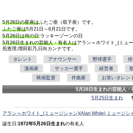
5月26日の星座は
ふたご座（双子座）です。
ふたご座は
5月21日～6月21日です。
5月26日は何の日
:ラッキーゾーンの日
5月26日生まれの芸能人・有名人は
アラン＝ホワイト_(ミュージ
煎恵理,増田彩乃,日向カンナです。
タレント
アナウンサー
野球選手
俳
漫画家
サッカー選手
経営者
映画監督
作曲家
お笑いタレン
5月26日生まれの芸能人・
5月25日生まれ
アラン＝ホワイト_(ミュージシャン)(Alan White) ミュージシ
誕生日:
1972年5月26日生まれ
の有名人