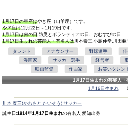
1月17日の星座は
やぎ座（山羊座）です。
やぎ座は
12月22日～1月19日です。
1月17日は何の日
:防災とボランティアの日、おむすびの日
1月17日生まれの芸能人・有名人は
川本泰三,小島伸幸,川田亜
タレント
アナウンサー
野球選手
俳
漫画家
サッカー選手
経営者
映画監督
作曲家
お笑いタレン
1月17日生まれの芸能人・
1月16日生まれ
川本 泰三(かわもと たいぞう) サッカー
誕生日:
1914年1月17日生まれ
の有名人 愛知出身