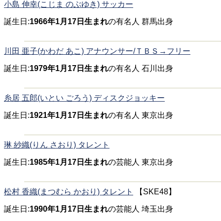
小島 伸幸(こじま のぶゆき) サッカー
誕生日:
1966年1月17日生まれ
の有名人 群馬出身
川田 亜子(かわだ あこ) アナウンサー/ＴＢＳ→フリー
誕生日:
1979年1月17日生まれ
の有名人 石川出身
糸居 五郎(いとい ごろう) ディスクジョッキー
誕生日:
1921年1月17日生まれ
の有名人 東京出身
琳 紗織(りん さおり) タレント
誕生日:
1985年1月17日生まれ
の芸能人 東京出身
松村 香織(まつむら かおり) タレント
【SKE48】
誕生日:
1990年1月17日生まれ
の芸能人 埼玉出身