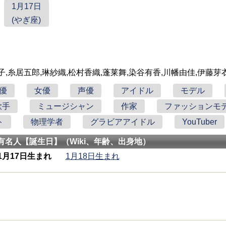
1月17日
(やぎ座)
子,糸居五郎,琳紗織,松村香織,蓬莱舞,染谷有香,川幡由佳,伊藤芽
優
女優
声優
アイドル
モデル
歌手
ミュージシャン
作家
ファッションモ
ト
物理学者
グラビアアイドル
YouTuber
有名人【誕生日】（Wiki、年齢、出身地）
1月17日生まれ
1月18日生まれ