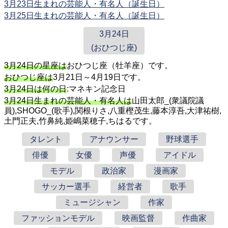
3月23日生まれの芸能人・有名人（誕生日）
3月25日生まれの芸能人・有名人（誕生日）
3月24日
(おひつじ座)
3月24日の星座は
おひつじ座（牡羊座）です。
おひつじ座は
3月21日～4月19日です。
3月24日は何の日
:マネキン記念日
3月24日生まれの芸能人・有名人は
山田太郎_(衆議院議
員),SHOGO_(歌手),関根りさ,八重樫茂生,藤本淳吾,大津祐樹,
土門正夫,竹鼻純,姫嶋菜穂子,ちはるです。
タレント
アナウンサー
野球選手
俳優
女優
声優
アイドル
モデル
政治家
漫画家
サッカー選手
経営者
歌手
ミュージシャン
作家
ファッションモデル
映画監督
作曲家