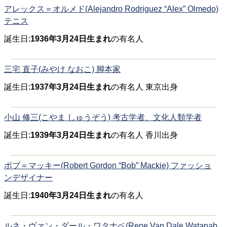
アレックス＝オルメド(Alejandro Rodriguez “Alex” Olmedo)
テニス
誕生日:
1936年3月24日生まれ
の有名人
三宅 直子(みやけ なおこ) 脚本家
誕生日:
1937年3月24日生まれ
の有名人 東京出身
小山 修三(こやま しゅうぞう) 考古学者、文化人類学者
誕生日:
1939年3月24日生まれ
の有名人 香川出身
ボブ＝マッキー(Robert Gordon “Bob” Mackie) ファッショ
ンデザイナー
誕生日:
1940年3月24日生まれ
の有名人
ルネ・ヴァン・ダール・ワタナベ(Rene Van Dale Watanab