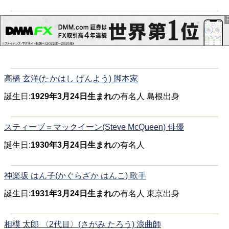
高橋 玄洋(たかはし げんよう) 脚本家
誕生日:
1929年3月24日生まれ
の有名人 島根出身
スティーブ＝マックイーン(Steve McQueen) 俳優
誕生日:
1930年3月24日生まれ
の有名人
神楽坂 はん子(かぐらざか はんこ) 歌手
誕生日:
1931年3月24日生まれ
の有名人 東京出身
相模 太郎 〈2代目〉(さがみ たろう) 浪曲師