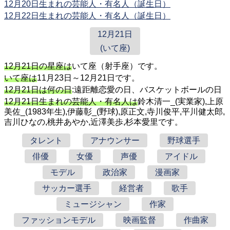
12月20日生まれの芸能人・有名人（誕生日）
12月22日生まれの芸能人・有名人（誕生日）
12月21日
(いて座)
12月21日の星座は
いて座（射手座）です。
いて座は
11月23日～12月21日です。
12月21日は何の日
:遠距離恋愛の日、バスケットボールの日
12月21日生まれの芸能人・有名人は
鈴木清一_(実業家),上原
美佐_(1983年生),伊藤彰_(野球),原正文,寺川俊平,平川健太郎,
吉川ひなの,桃井あやか,近澤美歩,杉本愛里です。
タレント
アナウンサー
野球選手
俳優
女優
声優
アイドル
モデル
政治家
漫画家
サッカー選手
経営者
歌手
ミュージシャン
作家
ファッションモデル
映画監督
作曲家