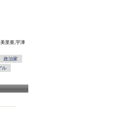
木美里亜,宇津
政治家
デル