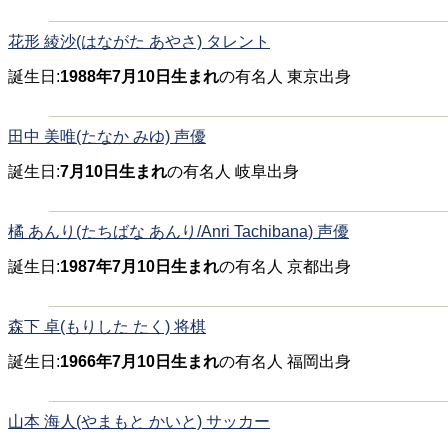
花形 綾沙(はながた あやさ) タレント
誕生日:
1988年7月10日生まれ
の有名人 東京出身
田中 美唯(たなか みゆ) 声優
誕生日:
7月10日生まれ
の有名人 岐阜出身
橘 あんり(たちばな あんり/Anri Tachibana) 声優
誕生日:
1987年7月10日生まれ
の有名人 京都出身
森下 卓(もりした たく) 将棋
誕生日:
1966年7月10日生まれ
の有名人 福岡出身
山本 海人(やまもと かいと) サッカー