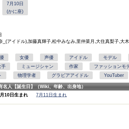
7月10日
(かに座)
日
奈_(アイドル),加藤真輝子,松中みなみ,里仲菜月,大住真梨子,大
優
女優
声優
アイドル
モデル
歌手
ミュージシャン
作家
ファッションモ
ト
物理学者
グラビアアイドル
YouTuber
有名人【誕生日】（Wiki、年齢、出身地）
7月10日生まれ
7月11日生まれ