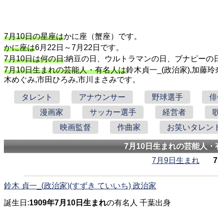
7月10日の星座は
かに座（蟹座）です。
かに座は
6月22日～7月22日です。
7月10日は何の日
:納豆の日、ウルトラマンの日、ブナピーの
7月10日生まれの芸能人・有名人は
鈴木貞一_(政治家),加藤玲
木めぐみ,市田ひろみ,市川まさみです。
タレント
アナウンサー
野球選手
俳
漫画家
サッカー選手
経営者
映画監督
作曲家
お笑いタレン
7月10日生まれの芸能人・
7月9日生まれ
鈴木 貞一_(政治家)(すずき ていいち) 政治家
誕生日:
1909年7月10日生まれ
の有名人 千葉出身