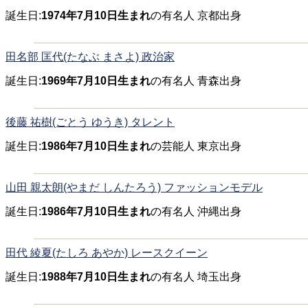
誕生日:
1974年7月10日生まれ
の有名人 京都出身
田名部 匡代(たなぶ まさよ) 政治家
誕生日:
1969年7月10日生まれ
の有名人 青森出身
後藤 祐樹(ごとう ゆうき) タレント
誕生日:
1986年7月10日生まれ
の芸能人 東京出身
山田 親太朗(やまだ しんたろう) ファッションモデル
誕生日:
1986年7月10日生まれ
の有名人 沖縄出身
田代 綾夏(たしろ あやか) レースクイーン
誕生日:
1988年7月10日生まれ
の有名人 埼玉出身