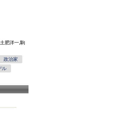
,土肥洋一,駒
政治家
デル