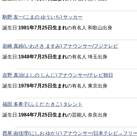
駒野 友一(こまの ゆういち) サッカー
誕生日:
1981年7月25日生まれ
の有名人 和歌山出身
岩崎 真純(いわさき ますみ) アナウンサー/フジテレビ
誕生日:
1948年7月25日生まれ
の有名人 埼玉出身
吉野 真治(よしの しんじ) アナウンサー/テレビ朝日
誕生日:
1978年7月25日生まれ
の有名人 東京出身
福田 多希子(ふくだ たきこ) タレント
誕生日:
1984年7月25日生まれ
の芸能人 奈良出身
西尾 由佳理(にしお ゆかり) アナウンサー/日本テレビ→フリ