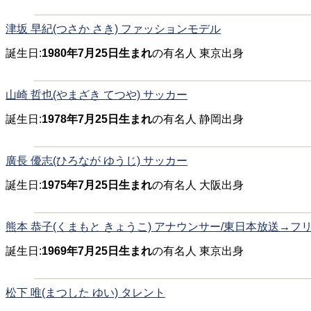
津坂 早紀(つさか さき) ファッションモデル
誕生日:
1980年7月25日生まれ
の有名人 東京出身
山崎 哲也(やまざき てつや) サッカー
誕生日:
1978年7月25日生まれ
の有名人 静岡出身
廣長 優志(ひろなが ゆうじ) サッカー
誕生日:
1975年7月25日生まれ
の有名人 大阪出身
熊本 恭子(くまもと きょうこ) アナウンサー/東日本放送→フ
誕生日:
1969年7月25日生まれ
の有名人 東京出身
松下 唯(まつした ゆい) タレント