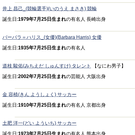
井上 昌己_(競輪選手)(いのうえ まさき) 競輪
誕生日:
1979年7月25日生まれ
の有名人 長崎出身
バーバラ＝ハリス_(女優)(Barbara Harris) 女優
誕生日:
1935年7月25日生まれ
の有名人
道枝 駿佑(みちえだ しゅんすけ) タレント
【なにわ男子】
誕生日:
2002年7月25日生まれ
の芸能人 大阪出身
金 容植(きん ようしょく) サッカー
誕生日:
1910年7月25日生まれ
の有名人 京都出身
土肥 洋一(どい よういち) サッカー
誕生日:
1973年7月25日生まれ
の有名人 熊本出身