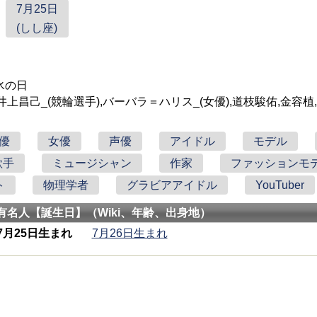
7月25日
(しし座)
氷の日
井上昌己_(競輪選手),バーバラ＝ハリス_(女優),道枝駿佑,金容植
優
女優
声優
アイドル
モデル
歌手
ミュージシャン
作家
ファッションモ
ト
物理学者
グラビアアイドル
YouTuber
有名人【誕生日】（Wiki、年齢、出身地）
7月25日生まれ
7月26日生まれ