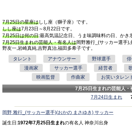
7月25日の星座は
しし座（獅子座）です。
しし座は
7月23日～8月22日です。
7月25日は何の日
:最高気温記念日、うま味調味料の日、かき
7月25日生まれの芸能人・有名人は
岡野雅行_(サッカー選手),
野友一,岩崎真純,吉野真治,福田多希子です。
タレント
アナウンサー
野球選手
俳
漫画家
サッカー選手
経営者
映画監督
作曲家
お笑いタレン
7月25日生まれの芸能人・
7月24日生まれ
岡野 雅行_(サッカー選手)(おかの まさゆき) サッカー
誕生日:
1972年7月25日生まれ
の有名人 神奈川出身