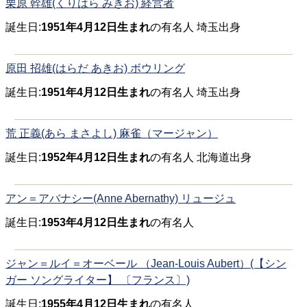
栗原 幹雄(くりはら みきお) 経営者
誕生日:
1951年4月12日生まれ
の有名人 埼玉出身
原田 招雄(はらだ あきお) ボウリング
誕生日:
1951年4月12日生まれ
の有名人 埼玉出身
荒 正義(あら まさよし) 麻雀（マージャン）
誕生日:
1952年4月12日生まれ
の有名人 北海道出身
アン＝アバナシー(Anne Abernathy) リュージュ
誕生日:
1953年4月12日生まれ
の有名人
ジャン＝ルイ＝オーベール （Jean-Louis Aubert）(【シン
ガー ソングライター】 〔フランス〕)
誕生日:
1955年4月12日生まれ
の有名人