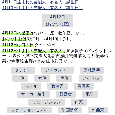
4月11日生まれの芸能人・有名人（誕生日）
4月13日生まれの芸能人・有名人（誕生日）
4月12日
(おひつじ座)
4月12日の星座は
おひつじ座（牡羊座）です。
おひつじ座は
3月21日～4月19日です。
4月12日は何の日
:タイルの日
4月12日生まれの芸能人・有名人は
加藤貴子_(バスケットボ
ール),森公平,草木克洋,菊池新吉,酒井宏樹,森岡亮太,後藤晴
菜,小寺康雄,吉澤ひとみ,山本彩乃です。
タレント
アナウンサー
野球選手
俳優
女優
声優
アイドル
モデル
政治家
漫画家
サッカー選手
経営者
歌手
ミュージシャン
作家
ファッションモデル
映画監督
作曲家