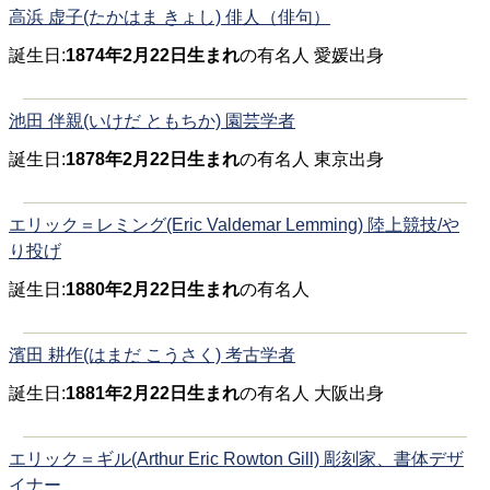
高浜 虚子(たかはま きょし) 俳人（俳句）
誕生日:
1874年2月22日生まれ
の有名人 愛媛出身
池田 伴親(いけだ ともちか) 園芸学者
誕生日:
1878年2月22日生まれ
の有名人 東京出身
エリック＝レミング(Eric Valdemar Lemming) 陸上競技/や
り投げ
誕生日:
1880年2月22日生まれ
の有名人
濱田 耕作(はまだ こうさく) 考古学者
誕生日:
1881年2月22日生まれ
の有名人 大阪出身
エリック＝ギル(Arthur Eric Rowton Gill) 彫刻家、書体デザ
イナー