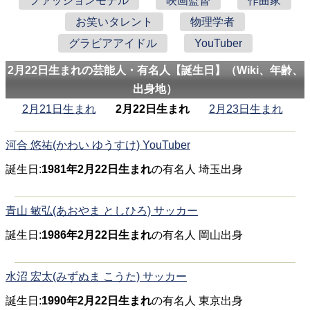
ファッションモデル
映画監督
作曲家
お笑いタレント
物理学者
グラビアアイドル
YouTuber
2月22日生まれの芸能人・有名人【誕生日】（Wiki、年齢、
出身地）
2月21日生まれ
2月22日生まれ
2月23日生まれ
河合 悠祐(かわい ゆうすけ) YouTuber
誕生日:
1981年2月22日生まれ
の有名人 埼玉出身
青山 敏弘(あおやま としひろ) サッカー
誕生日:
1986年2月22日生まれ
の有名人 岡山出身
水沼 宏太(みずぬま こうた) サッカー
誕生日:
1990年2月22日生まれ
の有名人 東京出身