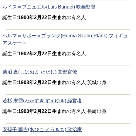
ルイス＝ブニュエル(Luis Bunuel) 映画監督
誕生日:
1900年2月22日生まれ
の有名人
ヘルマ＝サボー＝プランク(Herma Szabo-Plank) フィギュ
アスケート
誕生日:
1902年2月22日生まれ
の有名人
柴沼 直(しばぬま ただし) 文部官僚
誕生日:
1903年2月22日生まれ
の有名人 茨城出身
若杉 末雪(わかすぎ すえゆき) 経営者
誕生日:
1903年2月22日生まれ
の有名人 長崎出身
安孫子 藤吉(あびこ とうきち) 政治家