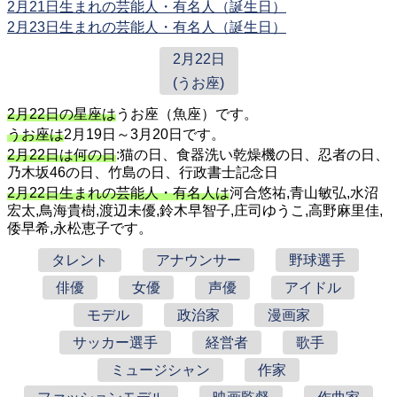
2月21日生まれの芸能人・有名人（誕生日）
2月23日生まれの芸能人・有名人（誕生日）
2月22日
(うお座)
2月22日の星座は
うお座（魚座）です。
うお座は
2月19日～3月20日です。
2月22日は何の日
:猫の日、食器洗い乾燥機の日、忍者の日、
乃木坂46の日、竹島の日、行政書士記念日
2月22日生まれの芸能人・有名人は
河合悠祐,青山敏弘,水沼
宏太,鳥海貴樹,渡辺未優,鈴木早智子,庄司ゆうこ,高野麻里佳,
倭早希,永松恵子です。
タレント
アナウンサー
野球選手
俳優
女優
声優
アイドル
モデル
政治家
漫画家
サッカー選手
経営者
歌手
ミュージシャン
作家