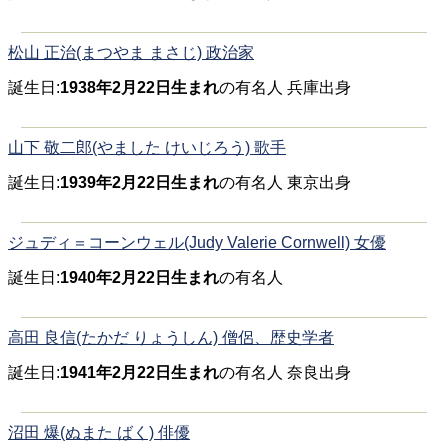
松山 正治(まつやま まさじ) 政治家
誕生日:
1938年2月22日生まれ
の有名人 兵庫出身
山下 敬二郎(やました けいじろう) 歌手
誕生日:
1939年2月22日生まれ
の有名人 東京出身
ジュディ＝コーンウェル(Judy Valerie Cornwell) 女優
誕生日:
1940年2月22日生まれ
の有名人
高田 良信(たかだ りょうしん) 僧侶、歴史学者
誕生日:
1941年2月22日生まれ
の有名人 奈良出身
沼田 爆(ぬまた ばく) 俳優