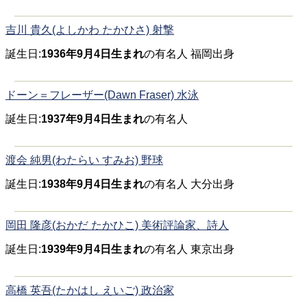
吉川 貴久(よしかわ たかひさ) 射撃
誕生日:
1936年9月4日生まれ
の有名人 福岡出身
ドーン＝フレーザー(Dawn Fraser) 水泳
誕生日:
1937年9月4日生まれ
の有名人
渡会 純男(わたらい すみお) 野球
誕生日:
1938年9月4日生まれ
の有名人 大分出身
岡田 隆彦(おかだ たかひこ) 美術評論家、詩人
誕生日:
1939年9月4日生まれ
の有名人 東京出身
高橋 英吾(たかはし えいご) 政治家