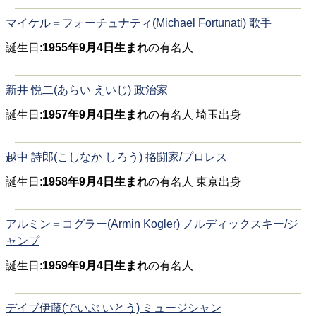
マイケル＝フォーチュナティ(Michael Fortunati) 歌手
誕生日:
1955年9月4日生まれ
の有名人
新井 悦二(あらい えいじ) 政治家
誕生日:
1957年9月4日生まれ
の有名人 埼玉出身
越中 詩郎(こしなか しろう) 挌闘家/プロレス
誕生日:
1958年9月4日生まれ
の有名人 東京出身
アルミン＝コグラー(Armin Kogler) ノルディックスキー/ジ
ャンプ
誕生日:
1959年9月4日生まれ
の有名人
デイブ伊藤(でいぶ いとう) ミュージシャン