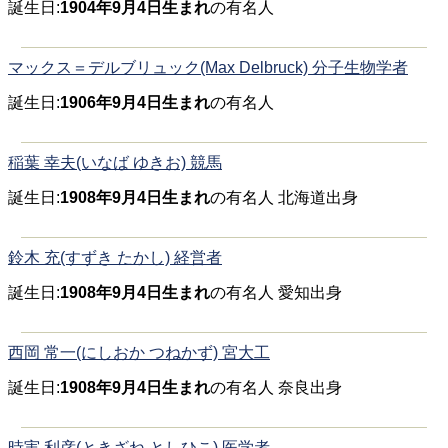
誕生日:
1904年9月4日生まれ
の有名人
マックス＝デルブリュック(Max Delbruck) 分子生物学者
誕生日:
1906年9月4日生まれ
の有名人
稲葉 幸夫(いなば ゆきお) 競馬
誕生日:
1908年9月4日生まれ
の有名人 北海道出身
鈴木 充(すずき たかし) 経営者
誕生日:
1908年9月4日生まれ
の有名人 愛知出身
西岡 常一(にしおか つねかず) 宮大工
誕生日:
1908年9月4日生まれ
の有名人 奈良出身
時実 利彦(ときざね としひこ) 医学者