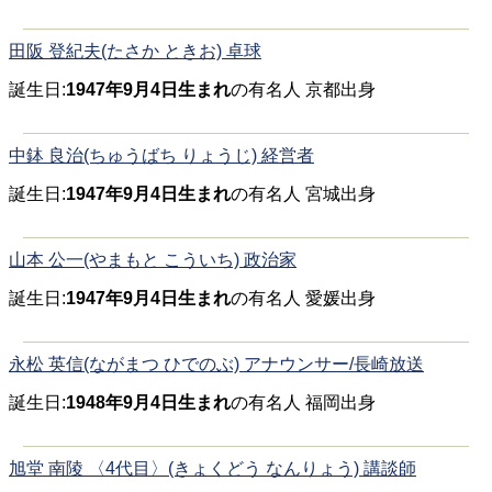
田阪 登紀夫(たさか ときお) 卓球
誕生日:
1947年9月4日生まれ
の有名人 京都出身
中鉢 良治(ちゅうばち りょうじ) 経営者
誕生日:
1947年9月4日生まれ
の有名人 宮城出身
山本 公一(やまもと こういち) 政治家
誕生日:
1947年9月4日生まれ
の有名人 愛媛出身
永松 英信(ながまつ ひでのぶ) アナウンサー/長崎放送
誕生日:
1948年9月4日生まれ
の有名人 福岡出身
旭堂 南陵 〈4代目〉(きょくどう なんりょう) 講談師