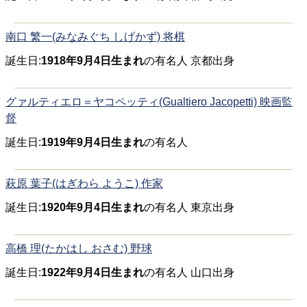
南口 繁一(みなみぐち しげかず) 将棋
誕生日:
1918年9月4日生まれ
の有名人 京都出身
グァルティエロ＝ヤコペッティ(Gualtiero Jacopetti) 映画監
督
誕生日:
1919年9月4日生まれ
の有名人
萩原 葉子(はぎわら ようこ) 作家
誕生日:
1920年9月4日生まれ
の有名人 東京出身
高橋 理(たかはし おさむ) 野球
誕生日:
1922年9月4日生まれ
の有名人 山口出身