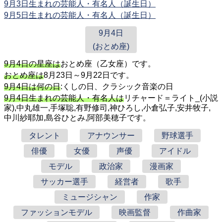
9月3日生まれの芸能人・有名人（誕生日）
9月5日生まれの芸能人・有名人（誕生日）
9月4日
(おとめ座)
9月4日の星座は
おとめ座（乙女座）です。
おとめ座は
8月23日～9月22日です。
9月4日は何の日
:くしの日、クラシック音楽の日
9月4日生まれの芸能人・有名人は
リチャード＝ライト_(小説
家),中丸雄一,手塚聡,有野修司,神ひろし,小倉弘子,安井牧子,
中川紗耶加,島谷ひとみ,阿部美穂子です。
タレント
アナウンサー
野球選手
俳優
女優
声優
アイドル
モデル
政治家
漫画家
サッカー選手
経営者
歌手
ミュージシャン
作家
ファッションモデル
映画監督
作曲家