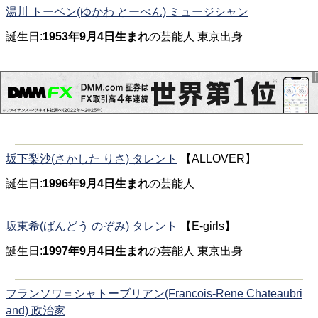
湯川 トーベン(ゆかわ とーべん) ミュージシャン
誕生日:
1953年9月4日生まれ
の芸能人 東京出身
坂下梨沙(さかした りさ) タレント
【ALLOVER】
誕生日:
1996年9月4日生まれ
の芸能人
坂東希(ばんどう のぞみ) タレント
【E-girls】
誕生日:
1997年9月4日生まれ
の芸能人 東京出身
フランソワ＝シャトーブリアン(Francois-Rene Chateaubri
and) 政治家