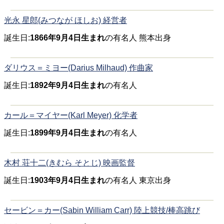
光永 星郎(みつなが ほしお) 経営者
誕生日:
1866年9月4日生まれ
の有名人 熊本出身
ダリウス＝ミヨー(Darius Milhaud) 作曲家
誕生日:
1892年9月4日生まれ
の有名人
カール＝マイヤー(Karl Meyer) 化学者
誕生日:
1899年9月4日生まれ
の有名人
木村 荘十二(きむら そとじ) 映画監督
誕生日:
1903年9月4日生まれ
の有名人 東京出身
セービン＝カー(Sabin William Carr) 陸上競技/棒高跳び