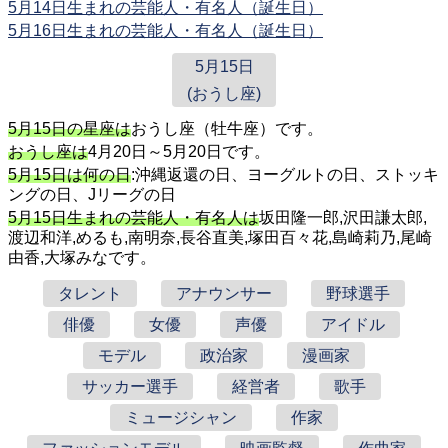
5月14日生まれの芸能人・有名人（誕生日）
5月16日生まれの芸能人・有名人（誕生日）
5月15日
(おうし座)
5月15日の星座は
おうし座（牡牛座）です。
おうし座は
4月20日～5月20日です。
5月15日は何の日
:沖縄返還の日、ヨーグルトの日、ストッキ
ングの日、Jリーグの日
5月15日生まれの芸能人・有名人は
坂田隆一郎,沢田謙太郎,
渡辺和洋,めるも,南明奈,長谷直美,塚田百々花,島崎莉乃,尾崎
由香,大塚みなです。
タレント
アナウンサー
野球選手
俳優
女優
声優
アイドル
モデル
政治家
漫画家
サッカー選手
経営者
歌手
ミュージシャン
作家