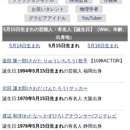
ファッションモデル
映画監督
作曲家
お笑いタレント
物理学者
グラビアアイドル
YouTuber
5月15日生まれの芸能人・有名人【誕生日】（Wiki、年齢、
出身地）
5月14日生まれ
5月15日生まれ
5月16日生まれ
坂田 隆一郎(さかた りゅういちろう) 歌手
【10神ACTOR】
誕生日:
1994年5月15日生まれ
の芸能人 福岡出身
沢田 謙太郎(さわだ けんたろう) サッカー
誕生日:
1970年5月15日生まれ
の有名人 大阪出身
渡辺 和洋(わたなべ かずひろ) アナウンサー/フジテレビ
誕生日:
1976年5月15日生まれ
の有名人 静岡出身