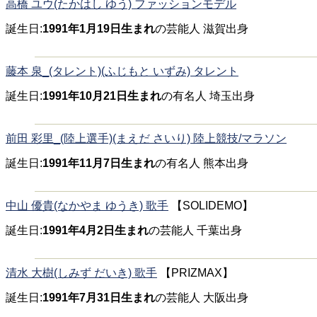
高橋 ユウ(たかはし ゆう) ファッションモデル
誕生日:
1991年1月19日生まれ
の芸能人 滋賀出身
藤本 泉_(タレント)(ふじもと いずみ) タレント
誕生日:
1991年10月21日生まれ
の有名人 埼玉出身
前田 彩里_(陸上選手)(まえだ さいり) 陸上競技/マラソン
誕生日:
1991年11月7日生まれ
の有名人 熊本出身
中山 優貴(なかやま ゆうき) 歌手
【SOLIDEMO】
誕生日:
1991年4月2日生まれ
の芸能人 千葉出身
清水 大樹(しみず だいき) 歌手
【PRIZMAX】
誕生日:
1991年7月31日生まれ
の芸能人 大阪出身