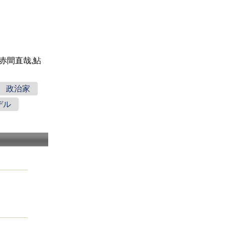
,赤間直哉,鮎
政治家
デル