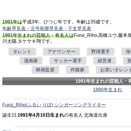
1991年は
平成3年、ひつじ年です。年齢は35歳です。
年齢早見表・元号和暦早見表・干支早見表
1991年生まれの芸能人・有名人は
Furui_Riho,高橋ユウ,
川太陽,タケヤキ翔です。
タレント
アナウンサー
野球選手
俳
漫画家
サッカー選手
経営者
映画監督
作曲家
お笑いタレン
1991年生まれの芸能人・
1990年生まれ
Furui_Riho(ふるい りほ) シンガーソングライター
誕生日:
1991年4月10日生まれ
の有名人 北海道出身