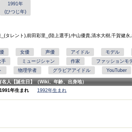
1991年
(ひつじ年)
藤本泉_(タレント),前田彩里_(陸上選手),中山優貴,清水大樹,千賀健永
優
女優
声優
アイドル
モデル
歌手
ミュージシャン
作家
ファッションモ
ト
物理学者
グラビアアイドル
YouTuber
有名人【誕生日】（Wiki、年齢、出身地）
1991年生まれ
1992年生まれ