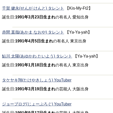
千賀 健永(せんが けんと) タレント
【Kis-My-Ft2】
誕生日:
1991年3月23日生まれ
の有名人 愛知出身
赤間 直哉(あかま なおや) タレント
【Ya-Ya-yah】
誕生日:
1991年4月5日生まれ
の有名人 東京出身
鮎川 太陽(あゆかわ たいよう) タレント
【Ya-Ya-yah】
誕生日:
1991年1月18日生まれ
の有名人 東京出身
タケヤキ翔(たけやきしょう) YouTuber
誕生日:
1991年3月19日生まれ
の芸能人 大阪出身
ジョーブログ(じょーぶろぐ) YouTuber
誕生日:
1991年9月17日生まれ
の芸能人 大阪出身