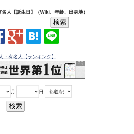
有名人【誕生日】（Wiki、年齢、出身地）
人・有名人【ランキング】
月
日