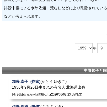
誹謗中傷による削除依頼・荒らしなどにより削除されてい
などが考えられます。
年
中野知子と同
加藤 幸子_(作家)
(かとう ゆきこ)
1936年9月26日生まれの有名人 北海道出身
9月26日生まれwiki情報なし(2026/08/02 23:55時点)
佐野 瑞樹_(俳優)
(さの みずき)