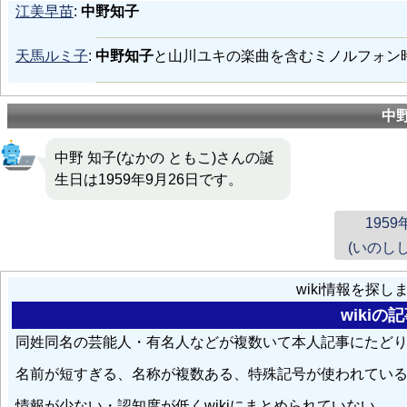
江美早苗
:
中野知子
天馬ルミ子
:
中野知子
と山川ユキの楽曲を含むミノルフォン
中
中野 知子(なかの ともこ)さんの誕
生日は1959年9月26日です。
1959
(いのしし
wiki情報を探
wiki
同姓同名の芸能人・有名人などが複数いて本人記事にたど
名前が短すぎる、名称が複数ある、特殊記号が使われてい
情報が少ない・認知度が低くwikiにまとめられていない