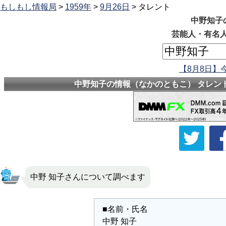
もしもし情報局
>
1959年
>
9月26日
> タレント
中野知子
芸能人・有名人
【8月8日】
中野知子の情報（なかのともこ） タレント
中野 知子さんについて調べます
■名前・氏名
中野 知子