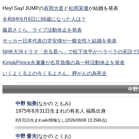
Hey! Say! JUMPの
有岡大貴
と
松岡茉優
が結婚を発表
令和6年6月6日に66歳になった人は？
藤原さくら、ライブ活動休止を発表
サッカー日本代表の堂安律が一般女性と結婚を発表
NHK大河ドラマ「光る君へ」で松下洸平がペラペラの宋語で
King&Prince永瀬廉が右耳負傷の為一時活動休止を発表
いくよくるよの今くるよさん、膵がんの為死去
中野
中野 知美
(なかの ともみ)
1975年8月31日生まれの有名人 福島出身
8月31日生まれwiki情報なし(2026/08/08 13:25時点)
中野 督夫
(なかの とくお)