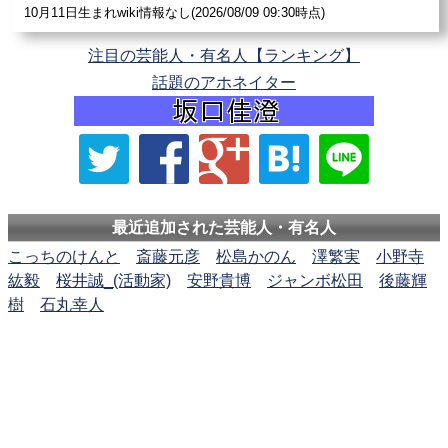
10月11日生まれwiki情報なし(2026/08/09 09:30時点)
注目の芸能人・有名人【ランキング】
話題のアホネイター
最近追加された芸能人・有名人
こっちのけんと
斎藤元彦
松島かのん
澤繁実
小野寺
紘毅
桜井誠_(活動家)
安野貴博
ジャンボ松田
後藤輝
樹
石丸幸人