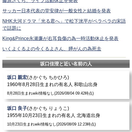
藤原さくら、ライブ活動休止を発表
サッカー日本代表の堂安律が一般女性と結婚を発表
NHK大河ドラマ「光る君へ」で松下洸平がペラペラの宋語
で話題に
King&Prince永瀬廉が右耳負傷の為一時活動休止を発表
いくよくるよの今くるよさん、膵がんの為死去
坂口佳澄と近い名前の人
坂口 親宏
(さかぐち ちかひろ)
1960年8月28日生まれの有名人 和歌山出身
8月28日生まれwiki情報なし(2026/08/04 09:42時点)
坂口 良子
(さかぐち りょうこ)
1955年10月23日生まれの有名人 北海道出身
10月23日生まれwiki情報なし(2026/08/09 12:23時点)