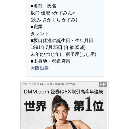
■名前・氏名
坂口 佳澄 <かすみん>
(読み:さかぐち かすみ)
■職業
タレント
■坂口佳澄の誕生日・生年月日
1991年7月25日 (年齢35歳)
未年(ひつじ年)、獅子座(しし座)
■出身地・都道府県
大阪出身