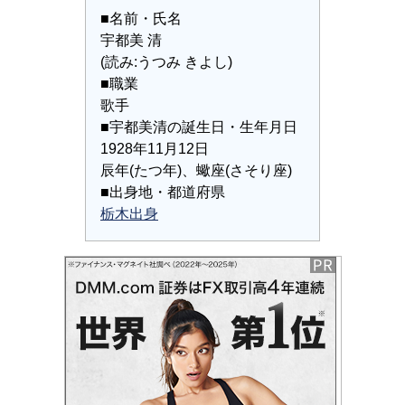
■名前・氏名
宇都美 清
(読み:うつみ きよし)
■職業
歌手
■宇都美清の誕生日・生年月日
1928年11月12日
辰年(たつ年)、蠍座(さそり座)
■出身地・都道府県
栃木出身