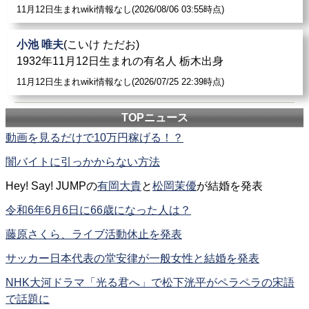
11月12日生まれwiki情報なし(2026/08/06 03:55時点)
小池 唯夫
(こいけ ただお)
1932年11月12日生まれの有名人 栃木出身
11月12日生まれwiki情報なし(2026/07/25 22:39時点)
TOPニュース
動画を見るだけで10万円稼げる！？
闇バイトに引っかからない方法
Hey! Say! JUMPの
有岡大貴
と
松岡茉優
が結婚を発表
令和6年6月6日に66歳になった人は？
藤原さくら、ライブ活動休止を発表
サッカー日本代表の堂安律が一般女性と結婚を発表
NHK大河ドラマ「光る君へ」で松下洸平がペラペラの宋語
で話題に