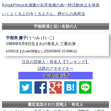
King&Prince永瀬廉が右耳負傷の為一時活動休止を発表
いくよくるよの今くるよさん、膵がんの為死去
宇都美清と近い名前の人
宇都美 慶子
(うつみ けいこ)
1969年6月8日生まれの有名人 三重出身
6月8日生まれwiki情報なし(2026/08/05 15:00時点)
注目の芸能人・有名人【ランキング】
話題のアホネイター
最近追加された芸能人・有名人