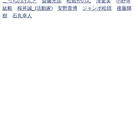
こっちのけんと
斎藤元彦
松島かのん
澤繁実
小野寺
紘毅
桜井誠_(活動家)
安野貴博
ジャンボ松田
後藤輝
樹
石丸幸人