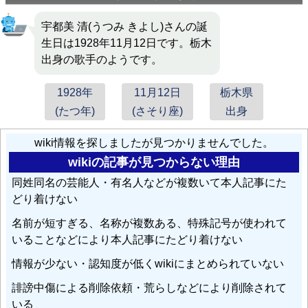
渡辺はま子
: 「火の鳥」（1950年10月発売、共唱：
宇都
宇都美 清(うつみ きよし)さんの誕
美清
）
生日は1928年11月12日です。栃木
出身の歌手のようです。
時雨音羽
: 『トコシャン節』（1952年（昭和27年）4
月）［吉田正作曲、清水保雄編曲、歌：久慈あさみ、
宇
1928年
11月12日
栃木県
都美清
、伴奏：ビクターオーケストラ]
(たつ年)
(さそり座)
出身
暁テル子
: 乾杯！サラリーマン諸君（昭和27年8月発売）
wiki情報を探しましたが見つかりませんでした。
with
宇都美清
wikiの記事が見つからない理由
同姓同名の芸能人・有名人などが複数いて本人記事にた
渡辺はま子
: 「七つの星座」（1951年6月発売、共唱：
宇
どり着けない
都美清
）
名前が短すぎる、名称が複数ある、特殊記号が使われて
いることなどにより本人記事にたどり着けない
情報が少ない・認知度が低くwikiにまとめられていない
誹謗中傷による削除依頼・荒らしなどにより削除されて
いる