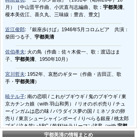
月）［中山晋平作曲、小沢直与志編曲、歌：
宇都美清
、
榎本美佐江、喜久丸、三味線：豊吉、豊文]
近江俊郎
: 『銀座歩けば』1946年5月コロムビア 共演：
柴田つる子、
宇都美清
佐伯孝夫
: 火の鳥（作曲：佐々木俊一、歌：渡辺はま
子、
宇都美清
、1950年10月）
宮川哲夫
: 1952年、哀愁のギター（作曲・吉田正、歌
手・
宇都美清
）
暁テル子
: 南の恋唄 / これがブギウギ / 鬼のブギウギ / 東
京カチンカ娘（with 羽山和男） / リオのポポ売り / チュ
ーインガムは恋の味 / パラダイス夢の国 / ミネソタの卵
売り / 東京シューシャインボーイ / りべらる銀座 / 桃太郎
ブギ / 泣き笑いABC / 乾杯!サラリーマン諸君（with
宇都
美清
） / 青空パラダイス / フラ天国
宇都美清の情報まとめ