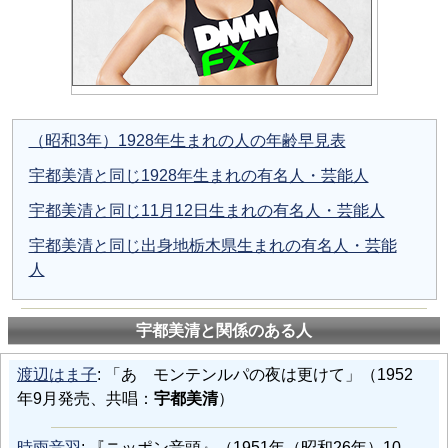
（昭和3年）1928年生まれの人の年齢早見表
宇都美清と同じ1928年生まれの有名人・芸能人
宇都美清と同じ11月12日生まれの有名人・芸能人
宇都美清と同じ出身地栃木県生まれの有名人・芸能
人
宇都美清と関係のある人
渡辺はま子
: 「あゝモンテンルパの夜は更けて」（1952
年9月発売、共唱：
宇都美清
）
時雨音羽
: 『ニッポン音頭』（1951年（昭和26年）10