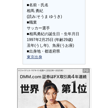
■名前・氏名
相馬 勇紀
(読み:そうま ゆうき)
■職業
サッカー選手
■相馬勇紀の誕生日・生年月日
1997年2月25日 (年齢29歳)
丑年(うし年)、魚座(うお座)
■出身地・都道府県
東京出身