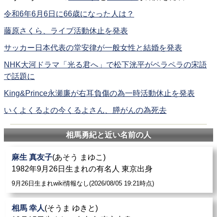
令和6年6月6日に66歳になった人は？
藤原さくら、ライブ活動休止を発表
サッカー日本代表の堂安律が一般女性と結婚を発表
NHK大河ドラマ「光る君へ」で松下洸平がペラペラの宋語
で話題に
King&Prince永瀬廉が右耳負傷の為一時活動休止を発表
いくよくるよの今くるよさん、膵がんの為死去
相馬勇紀と近い名前の人
麻生 真友子
(あそう まゆこ)
1982年9月26日生まれの有名人 東京出身
9月26日生まれwiki情報なし(2026/08/05 19:21時点)
相馬 幸人
(そうま ゆきと)