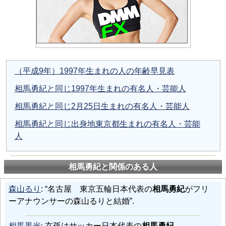
（平成9年）1997年生まれの人の年齢早見表
相馬勇紀と同じ1997年生まれの有名人・芸能人
相馬勇紀と同じ2月25日生まれの有名人・芸能人
相馬勇紀と同じ出身地東京都生まれの有名人・芸能
人
相馬勇紀と関係のある人
森山るり
: “名古屋 東京五輪日本代表の
相馬勇紀
がフリ
ーアナウンサーの森山るりと結婚”.
相馬黒光
: 玄孫はサッカー日本代表の
相馬勇紀
。