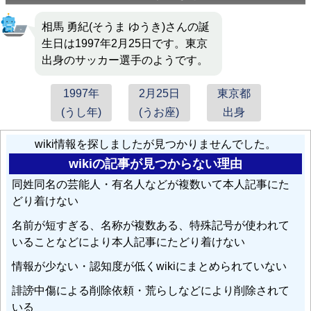
森山るり
: 夫はプロサッカー選手の
相馬勇紀
。
相馬 勇紀(そうま ゆうき)さんの誕
森山るり
: 2021年8月28日、Jリーグ名古屋グランパスエ
生日は1997年2月25日です。東京
イト所属で東京オリンピック日本代表選手の
相馬勇紀
と
出身のサッカー選手のようです。
同年5月に結婚したことを公表。
1997年
2月25日
東京都
(うし年)
(うお座)
出身
wiki情報を探しましたが見つかりませんでした。
wikiの記事が見つからない理由
同姓同名の芸能人・有名人などが複数いて本人記事にた
どり着けない
名前が短すぎる、名称が複数ある、特殊記号が使われて
いることなどにより本人記事にたどり着けない
情報が少ない・認知度が低くwikiにまとめられていない
誹謗中傷による削除依頼・荒らしなどにより削除されて
いる