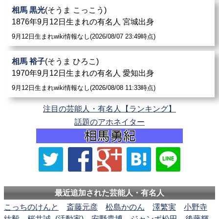
相馬 黒光
(そうま こっこう)
1876年9月12日生まれの有名人 宮城出身
9月12日生まれwiki情報なし(2026/08/07 23:49時点)
相馬 裕子
(そうま ひろこ)
1970年9月12日生まれの有名人 愛知出身
9月12日生まれwiki情報なし(2026/08/08 11:33時点)
注目の芸能人・有名人【ランキング】
話題のアホネイター
最近追加された芸能人・有名人
こっちのけんと
斎藤元彦
松島かのん
澤繁実
小野寺
紘毅
桜井誠_(活動家)
安野貴博
ジャンボ松田
後藤輝