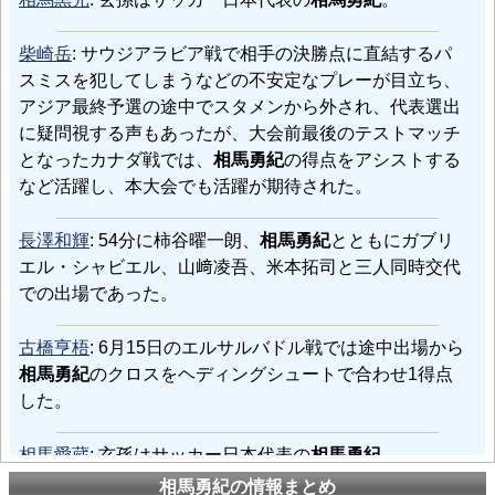
柴崎岳
: サウジアラビア戦で相手の決勝点に直結するパ
スミスを犯してしまうなどの不安定なプレーが目立ち、
アジア最終予選の途中でスタメンから外され、代表選出
に疑問視する声もあったが、大会前最後のテストマッチ
となったカナダ戦では、
相馬勇紀
の得点をアシストする
など活躍し、本大会でも活躍が期待された。
長澤和輝
: 54分に柿谷曜一朗、
相馬勇紀
とともにガブリ
エル・シャビエル、山﨑凌吾、米本拓司と三人同時交代
での出場であった。
古橋亨梧
: 6月15日のエルサルバドル戦では途中出場から
相馬勇紀
のクロスをヘディングシュートで合わせ1得点
した。
相馬愛蔵
: 玄孫はサッカー日本代表の
相馬勇紀
。
相馬勇紀の情報まとめ