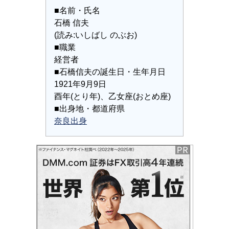
■名前・氏名
石橋 信夫
(読み:いしばし のぶお)
■職業
経営者
■石橋信夫の誕生日・生年月日
1921年9月9日
酉年(とり年)、乙女座(おとめ座)
■出身地・都道府県
奈良出身