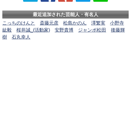
最近追加された芸能人・有名人
こっちのけんと
斎藤元彦
松島かのん
澤繁実
小野寺
紘毅
桜井誠_(活動家)
安野貴博
ジャンボ松田
後藤輝
樹
石丸幸人