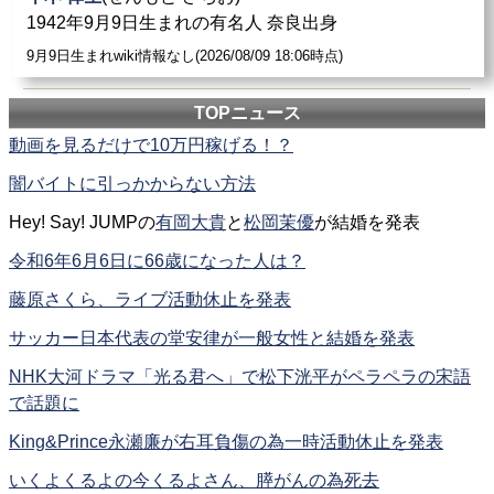
1942年9月9日生まれの有名人 奈良出身
9月9日生まれwiki情報なし(2026/08/09 18:06時点)
TOPニュース
動画を見るだけで10万円稼げる！？
闇バイトに引っかからない方法
Hey! Say! JUMPの
有岡大貴
と
松岡茉優
が結婚を発表
令和6年6月6日に66歳になった人は？
藤原さくら、ライブ活動休止を発表
サッカー日本代表の堂安律が一般女性と結婚を発表
NHK大河ドラマ「光る君へ」で松下洸平がペラペラの宋語
で話題に
King&Prince永瀬廉が右耳負傷の為一時活動休止を発表
いくよくるよの今くるよさん、膵がんの為死去