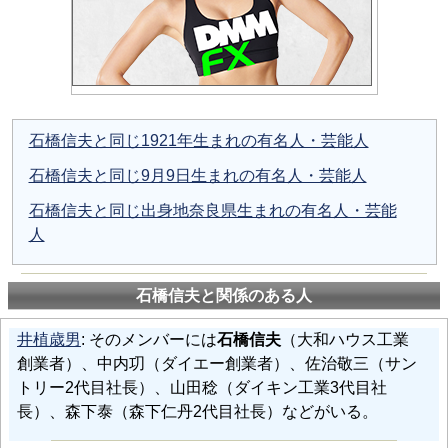
石橋信夫と同じ1921年生まれの有名人・芸能人
石橋信夫と同じ9月9日生まれの有名人・芸能人
石橋信夫と同じ出身地奈良県生まれの有名人・芸能
人
石橋信夫と関係のある人
井植歳男
: そのメンバーには
石橋信夫
（大和ハウス工業
創業者）、中内㓛（ダイエー創業者）、佐治敬三（サン
トリー2代目社長）、山田稔（ダイキン工業3代目社
長）、森下泰（森下仁丹2代目社長）などがいる。