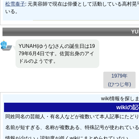
松雪泰子
: 元美容師で現在は俳優として活動している高村
いる。
Y
YUNAH(ゆうな)さんの誕生日は19
79年6月4日です。佐賀出身のアイ
ドルのようです。
1979年
(ひつじ年)
wiki情報を探
wiki
同姓同名の芸能人・有名人などが複数いて本人記事にたど
名前が短すぎる、名称が複数ある、特殊記号が使われてい
情報が少ない・認知度が低くwikiにまとめられていない