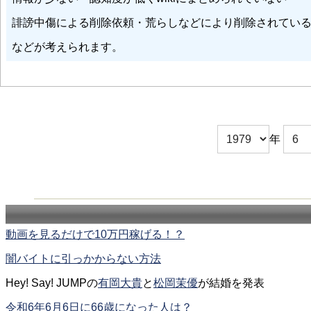
誹謗中傷による削除依頼・荒らしなどにより削除されてい
などが考えられます。
年
動画を見るだけで10万円稼げる！？
闇バイトに引っかからない方法
Hey! Say! JUMPの
有岡大貴
と
松岡茉優
が結婚を発表
令和6年6月6日に66歳になった人は？