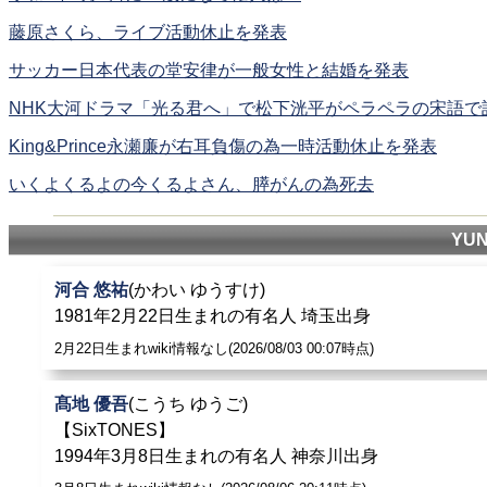
藤原さくら、ライブ活動休止を発表
サッカー日本代表の堂安律が一般女性と結婚を発表
NHK大河ドラマ「光る君へ」で松下洸平がペラペラの宋語で
King&Prince永瀬廉が右耳負傷の為一時活動休止を発表
いくよくるよの今くるよさん、膵がんの為死去
YU
河合 悠祐
(かわい ゆうすけ)
1981年2月22日生まれの有名人 埼玉出身
2月22日生まれwiki情報なし(2026/08/03 00:07時点)
髙地 優吾
(こうち ゆうご)
【SixTONES】
1994年3月8日生まれの有名人 神奈川出身