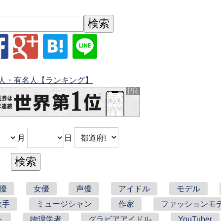
人・有名人【ランキング】
月
日
優
女優
声優
アイドル
モデル
歌手
ミュージシャン
作家
ファッションモ
ト
物理学者
グラビアアイドル
YouTuber