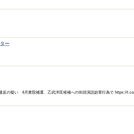
ーター
 4月衆院補選、乙武洋匡候補への街頭演説妨害行為で https://t.co/dH