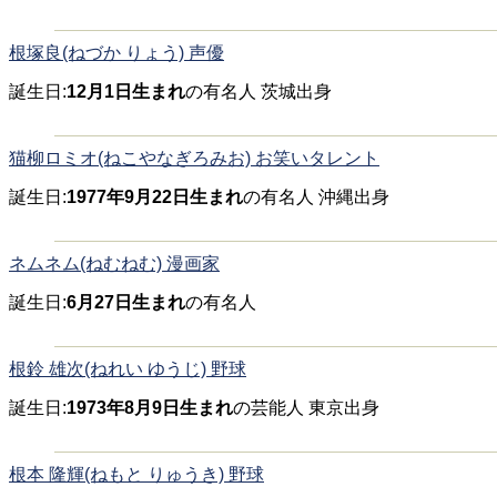
根塚良(ねづか りょう) 声優
誕生日:
12月1日生まれ
の有名人 茨城出身
猫柳ロミオ(ねこやなぎろみお) お笑いタレント
誕生日:
1977年9月22日生まれ
の有名人 沖縄出身
ネムネム(ねむねむ) 漫画家
誕生日:
6月27日生まれ
の有名人
根鈴 雄次(ねれい ゆうじ) 野球
誕生日:
1973年8月9日生まれ
の芸能人 東京出身
根本 隆輝(ねもと りゅうき) 野球