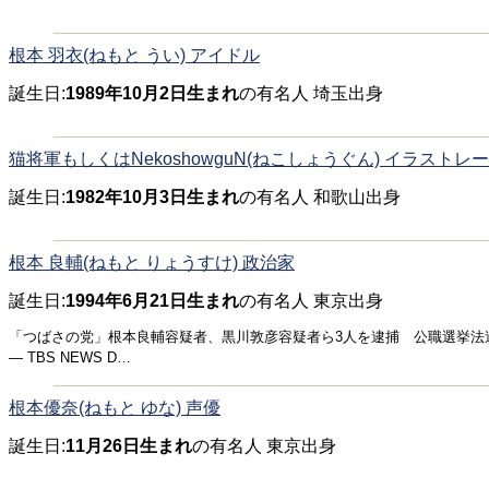
根本 羽衣(ねもと うい) アイドル
誕生日:
1989年10月2日生まれ
の有名人 埼玉出身
猫将軍もしくはNekoshowguN(ねこしょうぐん) イラストレ
誕生日:
1982年10月3日生まれ
の有名人 和歌山出身
根本 良輔(ねもと りょうすけ) 政治家
誕生日:
1994年6月21日生まれ
の有名人 東京出身
「つばさの党」根本良輔容疑者、黒川敦彦容疑者ら3人を逮捕 公職選挙法違反の疑い
— TBS NEWS D…
根本優奈(ねもと ゆな) 声優
誕生日:
11月26日生まれ
の有名人 東京出身