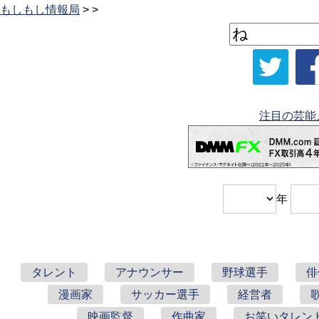
もしもし情報局
> >
注目の芸能
年
タレント
アナウンサー
野球選手
俳
漫画家
サッカー選手
経営者
映画監督
作曲家
お笑いタレン