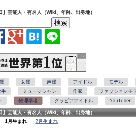
】芸能人・有名人（Wiki、年齢、出身地）
優
女優
声優
アイドル
モデル
歌手
ミュージシャン
作家
ファッションモ
ト
物理学者
グラビアアイドル
YouTuber
】芸能人・有名人（Wiki、年齢、出身地）
1月生まれ
2月生まれ