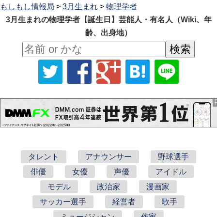
もしもし情報局
>
3月生まれ
>
物理学者
3月生まれの物理学者【誕生日】芸能人・有名人（Wiki、年
齢、出身地）
タレント
アナウンサー
野球選手
俳優
女優
声優
アイドル
モデル
政治家
漫画家
サッカー選手
経営者
歌手
ミュージシャン
作家