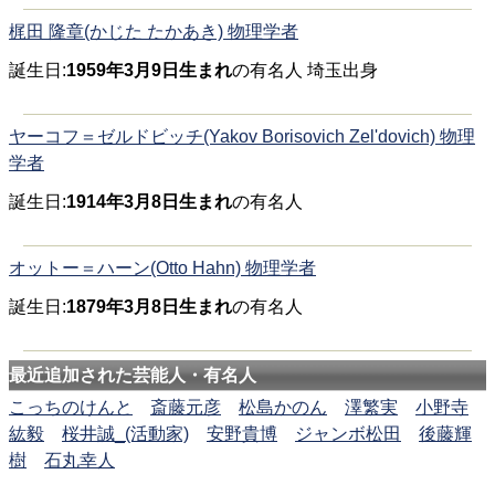
梶田 隆章(かじた たかあき) 物理学者
誕生日:
1959年3月9日生まれ
の有名人 埼玉出身
ヤーコフ＝ゼルドビッチ(Yakov Borisovich Zel'dovich) 物理
学者
誕生日:
1914年3月8日生まれ
の有名人
オットー＝ハーン(Otto Hahn) 物理学者
誕生日:
1879年3月8日生まれ
の有名人
最近追加された芸能人・有名人
こっちのけんと
斎藤元彦
松島かのん
澤繁実
小野寺
紘毅
桜井誠_(活動家)
安野貴博
ジャンボ松田
後藤輝
樹
石丸幸人