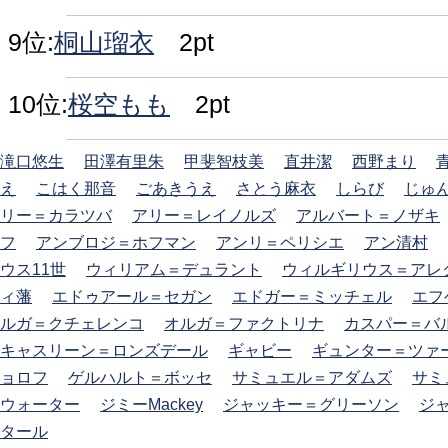
9位:
桐山瑠衣
2pt
10位:
桜空もも
2pt
滝口悠生
田澤有里朱
甲斐智枝美
直井潔
西野まり
え
こはく那音
ごあきうえ
さとう麻衣
しらび
じゅ
リー＝カラツバ
アリー＝レイノルズ
アルバート＝ノザキ
フ
アンブロジ＝ホフマン
アンリ＝ペリシエ
アン清村
ウス11世
ウィリアム＝デュラント
ウィルギリウス＝アレ
ィ藩
エドゥアール＝セガン
エドガー＝ミッチェル
エフ
ルガ＝クチェレンコ
オルガ＝ファクトリナ
カスパー＝バ
キャスリーン＝ロンズデール
ギャビー
ギュンター＝ツァ
ョロフ
ゲルハルト＝ボッセ
サミュエル＝アダムズ
サミ
ウォーター
ジミーMackey
ジャッキー＝グリーソン
ジ
タール