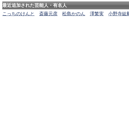
最近追加された芸能人・有名人
こっちのけんと
斎藤元彦
松島かのん
澤繁実
小野寺紘