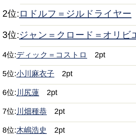
2位:
ロドルフ＝ジルドライヤー
3位:
ジャン＝クロード＝オリビ
4位:
ディック＝コストロ
2pt
5位:
小川麻衣子
2pt
6位:
川尻蓮
2pt
7位:
川畑種恭
2pt
8位:
木嶋浩史
2pt