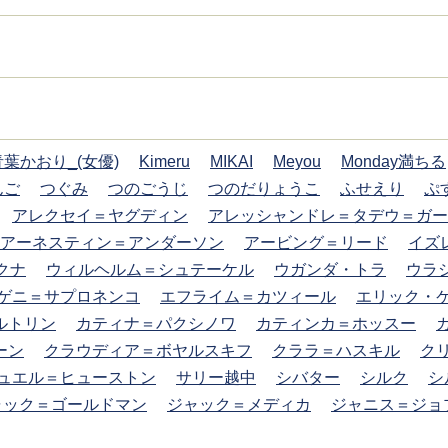
青葉かおり_(女優)
Kimeru
MIKAI
Meyou
Monday満ちる
んご
つぐみ
つのごうじ
つのだりょうこ
ふせえり
ぷ
アレクセイ＝ヤグディン
アレッシャンドレ＝タデウ＝ガー
アーネスティン＝アンダーソン
アービング＝リード
イズ
クナ
ウィルヘルム＝シュテーケル
ウガンダ・トラ
ウラ
ゲニ＝サプロネンコ
エフライム＝カツィール
エリック・
ルトリン
カティナ＝パクシノワ
カティンカ＝ホッスー
ーン
クラウディア＝ボヤルスキフ
クララ＝ハスキル
ク
ュエル＝ヒューストン
サリー越中
シバター
シルク
シ
ャック＝ゴールドマン
ジャック＝メディカ
ジャニス＝ジョ