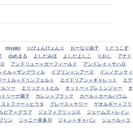
miyako
☆ぴょんぴょん☆
おーなり由子
くどうこず
す
ゆめまる
よしだみほ
よしだよしこ
りおし
アナト
ロ
アンドリュー＝ガーフィールド
アンドレイ＝サハロ
レイル＝ザングウィル
イブリン＝シアーズ
インノケンティ
ジーミル＝ドリンフェルト
エイドリアン＝ギャレット
エデ
ケルソー
エリック＝トヒル
オットー＝プレミンジャー
オ
カトリーナ陽子
カレン＝ブラック
カール＝カールバウム
リストファー＝ヒラタ
グレース＝ケリー
ゲオルギー＝フリ
ルビア＝グラブ
ジェフ＝ブリッジス
ジェームズ＝レイン
プリン
ジャニー喜多川
ジャン＝ギャバン
ジュール＝コ