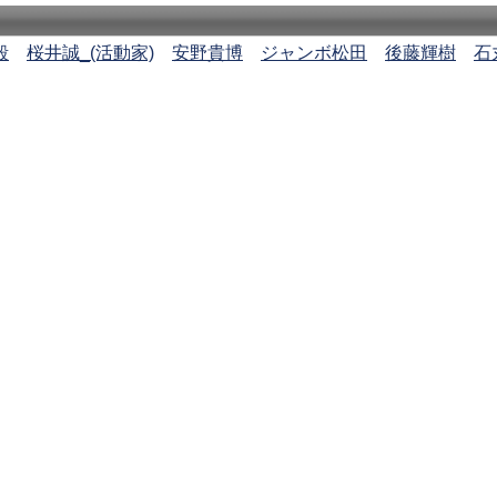
毅
桜井誠_(活動家)
安野貴博
ジャンボ松田
後藤輝樹
石