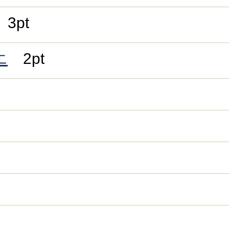
3pt
エ
2pt