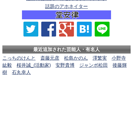
話題のアホネイター
最近追加された芸能人・有名人
こっちのけんと
斎藤元彦
松島かのん
澤繁実
小野寺
紘毅
桜井誠_(活動家)
安野貴博
ジャンボ松田
後藤輝
樹
石丸幸人