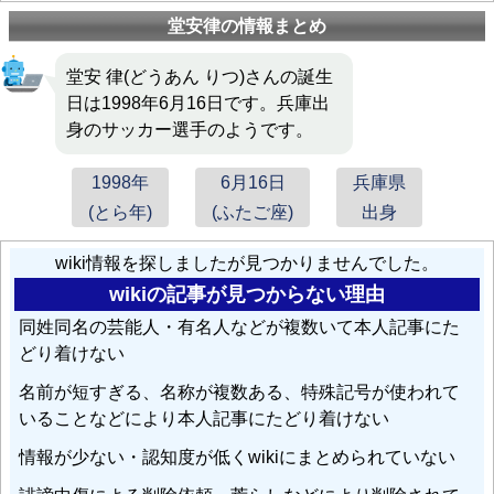
リック＝バンデンハーク
: 2020年には当時同チームに所
堂安律の情報まとめ
属していた
堂安律
との対面が実現した。
堂安 律(どうあん りつ)さんの誕生
毎熊晟矢
: 決勝トーナメント1回戦のバーレーン戦では、
日は1998年6月16日です。兵庫出
約25mから振り出された強烈ミドルシュートがポストに
身のサッカー選手のようです。
直撃し、こぼれ球を
堂安律
が押し込み、得点の起点にな
った。
1998年
6月16日
兵庫県
(とら年)
(ふたご座)
出身
冨安健洋
: 1月21日のサウジアラビア戦ではコーナーキッ
クを頭で合わせ、同大会トルクメニスタン戦の
堂安律
wiki情報を探しましたが見つかりませんでした。
（20歳207日）の記録をさらに上回り、アジアカップの
wikiの記事が見つからない理由
日本人最年少ゴールを2週間足らずで更新した（20歳77
同姓同名の芸能人・有名人などが複数いて本人記事にた
日）。
どり着けない
名前が短すぎる、名称が複数ある、特殊記号が使われて
伊東純也
: この大会全試合に出場し、3戦目のスペイン戦
いることなどにより本人記事にたどり着けない
ではプレスから
堂安律
の同点ゴールをアシストした。
情報が少ない・認知度が低くwikiにまとめられていない
谷晃生
: 12月26日、
堂安律
以来となるユースからトップ