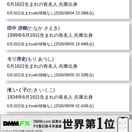
6月16日生まれの有名人 兵庫出身
が逆サイドに流れてボールがラインを割る寸前で三笘が
折り返し、そのボールを田中碧が押し込んだ。
6月16日生まれwiki情報なし(2026/08/04 23:28時点)
久保建英
: また7月25日の予選リーグ2戦目のメキシコ戦
田中 冴樹
(たなか さえき)
では、前半7分に
堂安律
からのパスをダイレクトでゴー
1999年6月16日生まれの有名人 兵庫出身
ルへ入れ2試合連続ゴールを決めチームを勝利へと導い
6月16日生まれwiki情報なし(2026/08/05 18:44時点)
た。
モリ淳史
(もり あつし)
6月16日生まれの有名人 兵庫出身
6月16日生まれwiki情報なし(2026/08/05 20:32時点)
滝 いく子
(たき いくこ)
1934年6月16日生まれの有名人 兵庫出身
6月16日生まれwiki情報なし(2026/08/06 02:41時点)