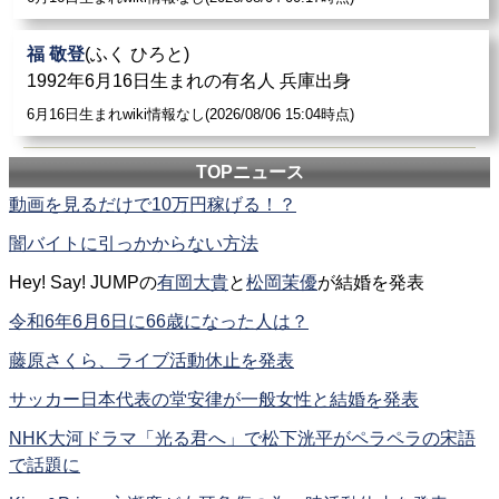
福 敬登
(ふく ひろと)
1992年6月16日生まれの有名人 兵庫出身
6月16日生まれwiki情報なし(2026/08/06 15:04時点)
TOPニュース
動画を見るだけで10万円稼げる！？
闇バイトに引っかからない方法
Hey! Say! JUMPの
有岡大貴
と
松岡茉優
が結婚を発表
令和6年6月6日に66歳になった人は？
藤原さくら、ライブ活動休止を発表
サッカー日本代表の堂安律が一般女性と結婚を発表
NHK大河ドラマ「光る君へ」で松下洸平がペラペラの宋語
で話題に