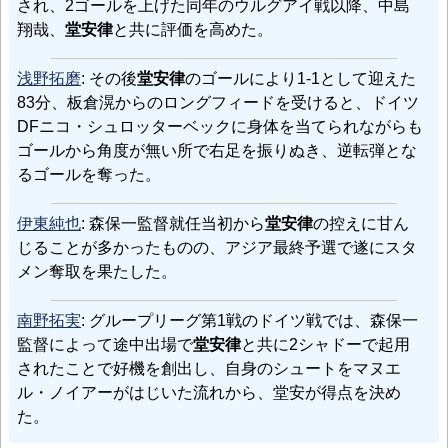
され、2ゴールを上げた同年のウルグアイ戦以降、中島
翔哉、
堂安律
と共に評価を高めた。
浅野拓磨
: その後
堂安律
のゴールにより1-1として迎えた
83分、板倉滉からのロングフィードを受けると、ドイツ
DFニコ・シュロッターベックに身体を当てられながらも
ゴールから角度が無い所で右足を振りぬき、逆転弾とな
るゴールを奪った。
伊東純也
: 森保一監督就任当初から
堂安律
の控えに甘ん
じることが多かったものの、アジア最終予選で遂にスタ
メン奪取を果たした。
南野拓実
: グループリーグ第1戦のドイツ戦では、森保一
監督によって途中出場で
堂安律
と共に2シャドーで起用
されたことで好機を創出し、自身のシュートをマヌエ
ル・ノイアーがはじいた流れから、堂安が得点を決め
た。