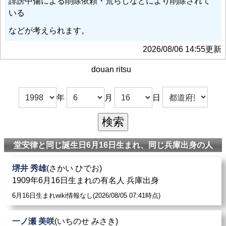
誹謗中傷による削除依頼・荒らしなどにより削除されて
チームに飛び級昇格を果たした。
いる
遠藤渓太
: 5月27日、U-20イタリア戦でスタメンに抜擢さ
などが考えられます。
れると
堂安律
の得点をアシストして決勝トーナメント進
2026/08/06 14:55更新
出に貢献した。
douan ritsu
久保建英
: 5月21日、初戦のU-20南アフリカ戦で途中出場
から
堂安律
の逆転ゴールをアシストして勝利に貢献し
年
月
日
た。
マヌエル＝ノイアー
: 2022 FIFAワールドカップのグルー
プリーグ初戦の日本戦ではスタメン入りするも後半に南
堂安律と同じ誕生日6月16日生まれ、同じ兵庫出身の人
野拓実のシュートを一度はじくもこぼれた球を
堂安律
に
決められ同点にされ、その8分後にも浅野拓磨に角度の
堺井 秀雄
(さかい ひでお)
ないシュートを打たれるとそのニアサイドを撃ち抜かれ
1909年6月16日生まれの有名人 兵庫出身
2大会連続の黒星スタートに。
6月16日生まれwiki情報なし(2026/08/05 07:41時点)
三笘薫
: 第3戦目のスペイン戦では、後半6分に
堂安律
が
一ノ瀬 美咲
(いちのせ みさき)
右サイドからグラウンダーのクロスを上げ、そのボール