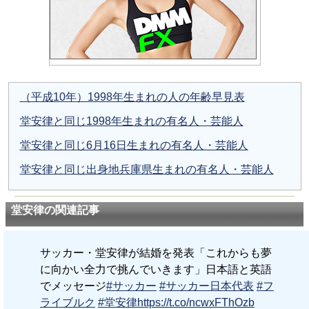
（平成10年）1998年生まれの人の年齢早見表
堂安律と同じ1998年生まれの有名人・芸能人
堂安律と同じ6月16日生まれの有名人・芸能人
堂安律と同じ出身地兵庫県生まれの有名人・芸能人
堂安律の関連記事
サッカー・堂安律が結婚を発表「これからも夢
に向かい全力で挑んでいきます」日本語と英語
でメッセージ
#サッカー
#サッカー日本代表
#フ
ライブルク
#堂安律
https://t.co/ncwxFThOzb