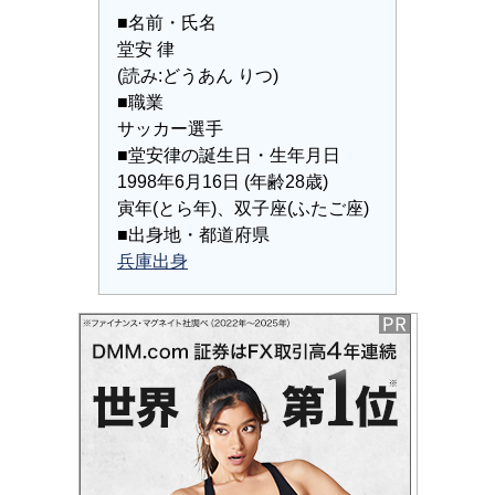
■名前・氏名
堂安 律
(読み:どうあん りつ)
■職業
サッカー選手
■堂安律の誕生日・生年月日
1998年6月16日 (年齢28歳)
寅年(とら年)、双子座(ふたご座)
■出身地・都道府県
兵庫出身