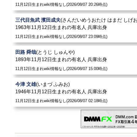
11月12日生まれwiki情報なし(2026/08/07 20:26時点)
高木史朗
: 若菜君子 - 桂よし子 - 秋月さえ子 - 初音麗子 -
春日
賀 - 曽我桂子 - 銀あけみ - 真咲佳子 - 京三紗 - 箙かおる -
三代目魚武 濱田成夫
(さんだいめうおたけ はまだ しげお
1963年11月12日生まれの有名人 兵庫出身
浜木綿子
: 入団当初は娘役として、
春日野八千代
、明石照子
技ぶりでその存在を認められ、『がしんたれ』、『がめつ
11月12日生まれwiki情報なし(2026/08/07 23:09時点)
榛名由梨
: 1984年、
春日野八千代
、神代錦ら専科メンバーに
田路 舜哉
(とうじ しゅんや)
1893年11月12日生まれの有名人 兵庫出身
葦原邦子
: 宝塚歌劇団18期生で宝塚歌劇団のトップスター
11月12日生まれwiki情報なし(2026/08/07 15:00時点)
衣通真由美
: 高峰妙子・・雪野富士子・・初音麗子・・
春日
今津 文雄
(いまづ ふみお)
れい - 平みち - 杜けあき - 一路真輝 - 高嶺ふぶき - 轟悠 - 絵
1946年11月12日生まれの有名人 兵庫出身
風咲奈（現役）
11月12日生まれwiki情報なし(2026/08/07 02:18時点)
鳳八千代
: 宝塚歌劇団在団中は主演娘役として活躍し、19
はカラーフィルムが現存する。
小原弘稔
: 若菜君子 - 桂よし子 - 秋月さえ子 - 初音麗子 -
春日