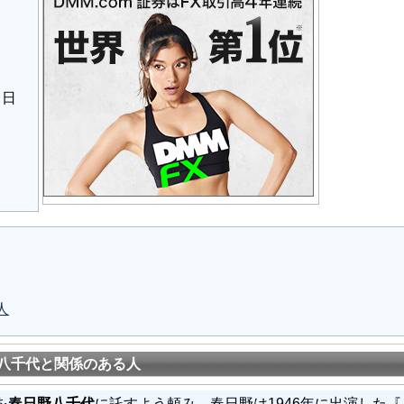
月日
人
八千代と関係のある人
を
春日野八千代
に託すよう頼み、春日野は1946年に出演した