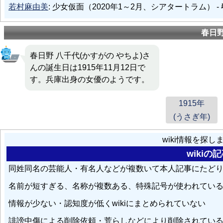
若村麻由美
: 少女仮面（2020年1～2月、シアタートラム） -
扇千景
: 以降もテレビドラマや映画に出演し、1956年には
春日
人演劇賞を受賞した。
春日野 八千代(かすがの やちよ)さ
園井恵子
んの誕生日は1915年11月12日で
: 同作で脚本を担当した内海重典は、園井が主演
千代
に振られていた役で、園井の退団意志を知っていた春
す。兵庫出身の女優のようです。
1915年
入江薫
:
春日野八千代
・・葦原邦子・・南悠子・・寿美花代・・
- 日向薫 - 紫苑ゆう - 麻路さき - 稔幸 - 香寿たつき - 湖月わ
(うさぎ年)
wiki情報を探
寿ひずる
: 『宝舞抄』歌手 新人公演-新三郎（本役-
春日野
wiki
高木史朗
: 高峰妙子・・雪野富士子・・初音麗子・・
春日野
同姓同名の芸能人・有名人などが複数いて本人記事にたど
い - 平みち - 杜けあき - 一路真輝 - 高嶺ふぶき - 轟悠 - 絵麻
名前が短すぎる、名称が複数ある、特殊記号が使われてい
咲奈（現役）
情報が少ない・認知度が低くwikiにまとめられていない
衣通真由美
: 若菜君子 - 桂よし子 - 秋月さえ子 - 初音麗子 -
春
誹謗中傷による削除依頼・荒らしなどにより削除されてい