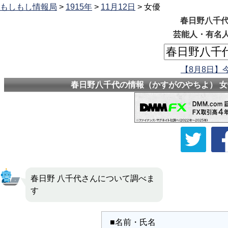
もしもし情報局
>
1915年
>
11月12日
> 女優
春日野八千代
芸能人・有名人
【8月8日】
春日野八千代の情報（かすがのやちよ） 女優
春日野 八千代さんについて調べま
す
■名前・氏名