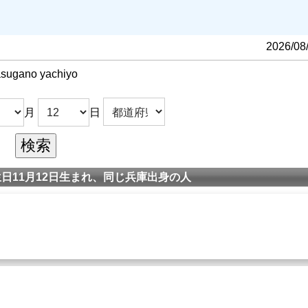
- 飛鳥裕 - 梨花ますみ - 奏乃はると（現役）
・那智わたる・・上月晃・・鳳蘭&安奈淳 - 鳳蘭 - 瀬戸内美八
2026/08
月わたる - 安蘭けい - 柚希礼音 - 北翔海莉 - 紅ゆずる - 礼真琴（現
sugano yachiyo
至宝」と呼ばれた。
月
日
役最上級生の
春日野八千代
との対談は話題になった。
回公演「カルメン」に、
春日野八千代
の相手役に抜擢され初主演
日11月12日生まれ、同じ兵庫出身の人
上級生にあたる男役トップスター・
春日野八千代
も彼女の類稀な
八千代
- 天城月江 - 東郷晴子 - 登代春枝 - 美吉左久子 - 大路三千
鳥裕 - 梨花ますみ - 奏乃はると（現役）