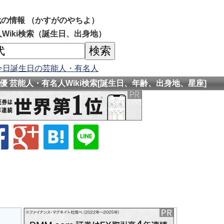
の情報 （かすがのやちよ）
Wiki検索（誕生日、出身地）
今日誕生日の芸能人・有名人
 芸能人・有名人Wiki検索[誕生日、年齢、出身地、星座]