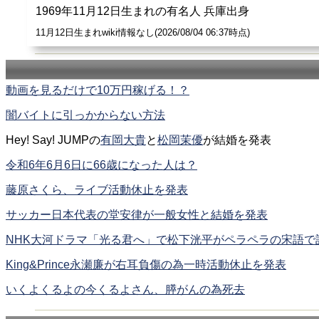
1969年11月12日生まれの有名人 兵庫出身
11月12日生まれwiki情報なし(2026/08/04 06:37時点)
動画を見るだけで10万円稼げる！？
闇バイトに引っかからない方法
Hey! Say! JUMPの
有岡大貴
と
松岡茉優
が結婚を発表
令和6年6月6日に66歳になった人は？
藤原さくら、ライブ活動休止を発表
サッカー日本代表の堂安律が一般女性と結婚を発表
NHK大河ドラマ「光る君へ」で松下洸平がペラペラの宋語で
King&Prince永瀬廉が右耳負傷の為一時活動休止を発表
いくよくるよの今くるよさん、膵がんの為死去