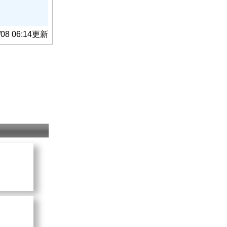
 - 峰さを
/08 06:14更新
役）
。
美貌につい
緒 - 睦千賀