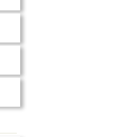
千緒 - 睦千
などでの演
。
子 - 麻実
海風斗 - 彩
野八千代
）
千緒 - 睦千