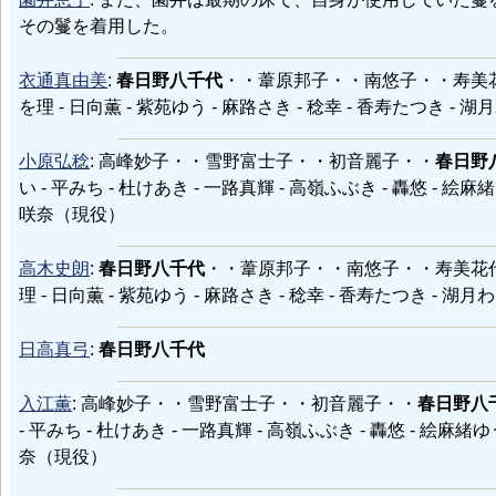
その鬘を着用した。
衣通真由美
:
春日野八千代
・・葦原邦子・・南悠子・・寿美花代
を理 - 日向薫 - 紫苑ゆう - 麻路さき - 稔幸 - 香寿たつき - 
小原弘稔
: 高峰妙子・・雪野富士子・・初音麗子・・
春日野
い - 平みち - 杜けあき - 一路真輝 - 高嶺ふぶき - 轟悠 - 絵麻
咲奈（現役）
高木史朗
:
春日野八千代
・・葦原邦子・・南悠子・・寿美花代・
理 - 日向薫 - 紫苑ゆう - 麻路さき - 稔幸 - 香寿たつき - 湖
日高真弓
:
春日野八千代
入江薫
: 高峰妙子・・雪野富士子・・初音麗子・・
春日野八
- 平みち - 杜けあき - 一路真輝 - 高嶺ふぶき - 轟悠 - 絵麻緒ゆ
奈（現役）