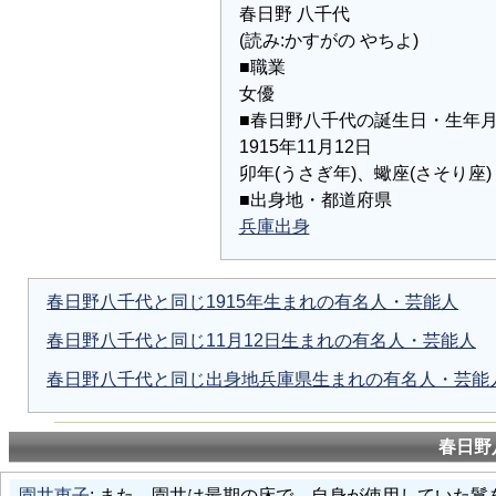
春日野 八千代
(読み:かすがの やちよ)
■職業
女優
■春日野八千代の誕生日・生年
1915年11月12日
卯年(うさぎ年)、蠍座(さそり座)
■出身地・都道府県
兵庫出身
春日野八千代と同じ1915年生まれの有名人・芸能人
春日野八千代と同じ11月12日生まれの有名人・芸能人
春日野八千代と同じ出身地兵庫県生まれの有名人・芸能
春日野
園井恵子
: また、園井は最期の床で、自身が使用していた鬘