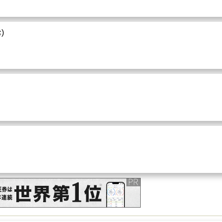
野八千代
- 天城月江 - 東郷晴子 - 登代春枝 - 美吉左久子 - 大路三
 飛鳥裕 - 梨花ますみ - 奏乃はると（現役）
)
、寿美花代などを相手に『恋人よ我に帰れ』、『青い珊瑚礁』
い奴』など外部出演も多かった。
よるストレート・プレイ「花供養」（バウ・初演）近衛信尋役
として活躍し、同期生に
春日野八千代
、冨士野高嶺らがいた。
野八千代
・・明石照子・・真帆志ぶき・・郷ちぐさ&汀夏子 - 汀夏
麻緒ゆう - 朝海ひかる - 水夏希 - 音月桂 - 壮一帆 - 早霧せいな - 望
55年の花組の舞台『キスメット』（相手役のトップスターは
春日
野八千代
- 天城月江 - 東郷晴子 - 登代春枝 - 美吉左久子 - 大路三