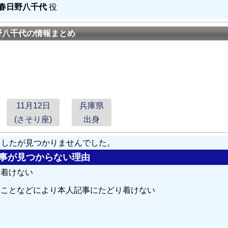
春日野八千代
役
「夜霧の女」で
春日野八千代
の相手役として盲目の少女ジェニイ
野八千代の情報まとめ
に抜擢されたことに「驚いた」と述懐しているが、これはもとも
日野が劇団に掛け合い、役を譲ったのだとも伝えられている。
11月12日
兵庫県
那智わたる・・上月晃・・鳳蘭&安奈淳 - 鳳蘭 - 瀬戸内美八 
たる - 安蘭けい - 柚希礼音 - 北翔海莉 - 紅ゆずる - 礼真琴（現役）
(さそり座)
出身
しましたが見つかりませんでした。
八千代
）『ザ・レビュー』ソウルの歌手
の記事が見つからない理由
八千代
・・明石照子・・真帆志ぶき・・郷ちぐさ&汀夏子 - 汀夏子
り着けない
緒ゆう - 朝海ひかる - 水夏希 - 音月桂 - 壮一帆 - 早霧せいな - 望海
ることなどにより本人記事にたどり着けない
日野八千代
- 天城月江 - 東郷晴子 - 登代春枝 - 美吉左久子 - 大路
る