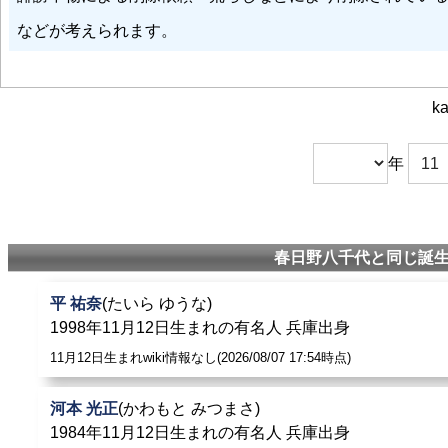
千賀 - 曽我桂子 - 銀あけみ - 真咲佳子 - 京三紗 - 箙かおる 
などが考えられます。
小原弘稔
:
春日野八千代
・・葦原邦子・・南悠子・・寿美花代・
理 - 日向薫 - 紫苑ゆう - 麻路さき - 稔幸 - 香寿たつき - 湖
ka
天津乙女
: 後輩の
春日野八千代
や神代錦とならんで「宝塚の
年
初風諄
: 6月宝塚大劇場「百年への道」では司会を担当、現
深緑夏代
: 1946年（昭和21年）、宝塚歌劇団戦後再開第1
春日野八千代と同じ誕生
月丘夢路
: 宝塚歌劇団でコンビを組んだ事もあり、月丘の
て語っている。
平 祐奈
(たいら ゆうな)
1998年11月12日生まれの有名人 兵庫出身
岸田辰彌
: 喜歌劇「傑作」（1934年）：
春日野八千代
主演。
11月12日生まれwiki情報なし(2026/08/07 17:54時点)
入江薫
: 若菜君子 - 桂よし子 - 秋月さえ子 - 初音麗子 -
春日野
河本 光正
(かわもと みつまさ)
- 曽我桂子 - 銀あけみ - 真咲佳子 - 京三紗 - 箙かおる - 飛
1984年11月12日生まれの有名人 兵庫出身