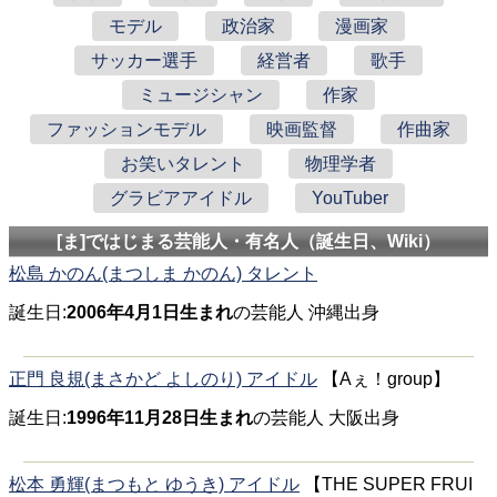
モデル
政治家
漫画家
サッカー選手
経営者
歌手
ミュージシャン
作家
ファッションモデル
映画監督
作曲家
お笑いタレント
物理学者
グラビアアイドル
YouTuber
[ま]ではじまる芸能人・有名人（誕生日、Wiki）
松島 かのん(まつしま かのん) タレント
誕生日:
2006年4月1日生まれ
の芸能人 沖縄出身
正門 良規(まさかど よしのり) アイドル
【Aぇ！group】
誕生日:
1996年11月28日生まれ
の芸能人 大阪出身
松本 勇輝(まつもと ゆうき) アイドル
【THE SUPER FRUI