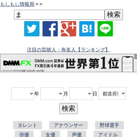
もしもし情報局
> >
注目の芸能人・有名人【ランキング】
年
月
日
タレント
アナウンサー
野球選手
俳優
女優
声優
アイドル